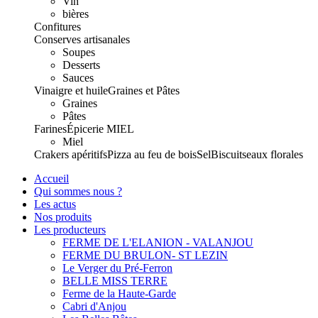
Vin
bières
Confitures
Conserves artisanales
Soupes
Desserts
Sauces
Vinaigre et huile
Graines et Pâtes
Graines
Pâtes
Farines
Épicerie
MIEL
Miel
Crakers apéritifs
Pizza au feu de bois
Sel
Biscuits
eaux florales
Accueil
Qui sommes nous ?
Les actus
Nos produits
Les producteurs
FERME DE L'ELANION - VALANJOU
FERME DU BRULON- ST LEZIN
Le Verger du Pré-Ferron
BELLE MISS TERRE
Ferme de la Haute-Garde
Cabri d'Anjou