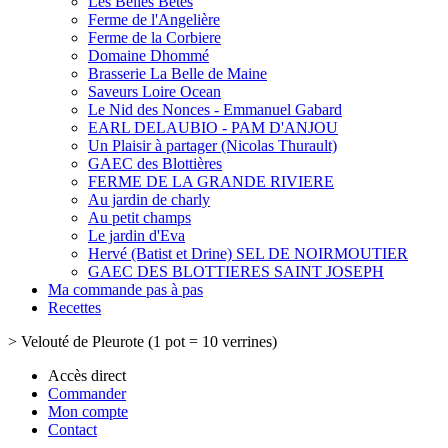
Les Belles Bêtes
Ferme de l'Angelière
Ferme de la Corbiere
Domaine Dhommé
Brasserie La Belle de Maine
Saveurs Loire Ocean
Le Nid des Nonces - Emmanuel Gabard
EARL DELAUBIO - PAM D'ANJOU
Un Plaisir à partager (Nicolas Thurault)
GAEC des Blottières
FERME DE LA GRANDE RIVIERE
Au jardin de charly
Au petit champs
Le jardin d'Eva
Hervé (Batist et Drine) SEL DE NOIRMOUTIER
GAEC DES BLOTTIERES SAINT JOSEPH
Ma commande pas à pas
Recettes
>
Velouté de Pleurote (1 pot = 10 verrines)
Accès direct
Commander
Mon compte
Contact