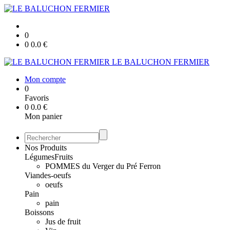
0
0
0.0
€
LE BALUCHON FERMIER
Mon compte
0
Favoris
0
0.0
€
Mon panier
Nos Produits
Légumes
Fruits
POMMES du Verger du Pré Ferron
Viandes-oeufs
oeufs
Pain
pain
Boissons
Jus de fruit