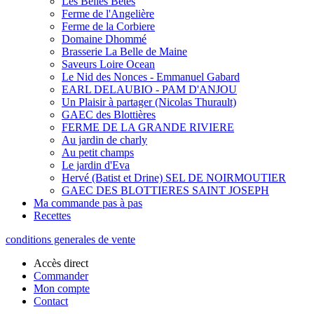
Les Belles Bêtes
Ferme de l'Angelière
Ferme de la Corbiere
Domaine Dhommé
Brasserie La Belle de Maine
Saveurs Loire Ocean
Le Nid des Nonces - Emmanuel Gabard
EARL DELAUBIO - PAM D'ANJOU
Un Plaisir à partager (Nicolas Thurault)
GAEC des Blottières
FERME DE LA GRANDE RIVIERE
Au jardin de charly
Au petit champs
Le jardin d'Eva
Hervé (Batist et Drine) SEL DE NOIRMOUTIER
GAEC DES BLOTTIERES SAINT JOSEPH
Ma commande pas à pas
Recettes
conditions generales de vente
Accès direct
Commander
Mon compte
Contact