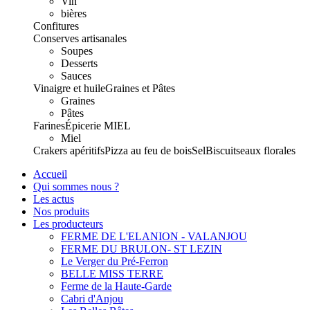
Vin
bières
Confitures
Conserves artisanales
Soupes
Desserts
Sauces
Vinaigre et huile
Graines et Pâtes
Graines
Pâtes
Farines
Épicerie
MIEL
Miel
Crakers apéritifs
Pizza au feu de bois
Sel
Biscuits
eaux florales
Accueil
Qui sommes nous ?
Les actus
Nos produits
Les producteurs
FERME DE L'ELANION - VALANJOU
FERME DU BRULON- ST LEZIN
Le Verger du Pré-Ferron
BELLE MISS TERRE
Ferme de la Haute-Garde
Cabri d'Anjou