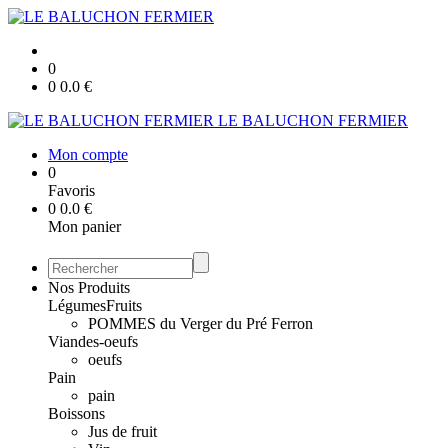
0
0
0.0
€
LE BALUCHON FERMIER
Mon compte
0
Favoris
0
0.0
€
Mon panier
Nos Produits
Légumes
Fruits
POMMES du Verger du Pré Ferron
Viandes-oeufs
oeufs
Pain
pain
Boissons
Jus de fruit