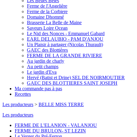
Les Belles Bêtes
Ferme de l'Angelière
Ferme de la Corbiere
Domaine Dhommé
Brasserie La Belle de Maine
Saveurs Loire Ocean
Le Nid des Nonces - Emmanuel Gabard
EARL DELAUBIO - PAM D'ANJOU
Un Plaisir à partager (Nicolas Thurault)
GAEC des Blottières
FERME DE LA GRANDE RIVIERE
Au jardin de charly
Au petit champs
Le jardin d'Eva
Hervé (Batist et Drine) SEL DE NOIRMOUTIER
GAEC DES BLOTTIERES SAINT JOSEPH
Ma commande pas à pas
Recettes
Les producteurs
>
BELLE MISS TERRE
Les producteurs
FERME DE L'ELANION - VALANJOU
FERME DU BRULON- ST LEZIN
Le Verger du Pré-Ferron