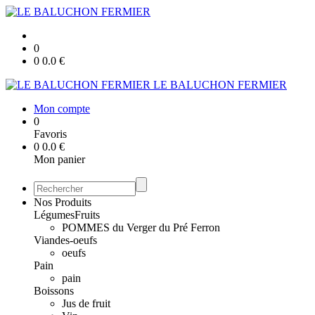
0
0
0.0
€
LE BALUCHON FERMIER
Mon compte
0
Favoris
0
0.0
€
Mon panier
Nos Produits
Légumes
Fruits
POMMES du Verger du Pré Ferron
Viandes-oeufs
oeufs
Pain
pain
Boissons
Jus de fruit