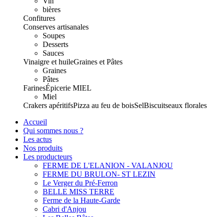
Vin
bières
Confitures
Conserves artisanales
Soupes
Desserts
Sauces
Vinaigre et huile
Graines et Pâtes
Graines
Pâtes
Farines
Épicerie
MIEL
Miel
Crakers apéritifs
Pizza au feu de bois
Sel
Biscuits
eaux florales
Accueil
Qui sommes nous ?
Les actus
Nos produits
Les producteurs
FERME DE L'ELANION - VALANJOU
FERME DU BRULON- ST LEZIN
Le Verger du Pré-Ferron
BELLE MISS TERRE
Ferme de la Haute-Garde
Cabri d'Anjou