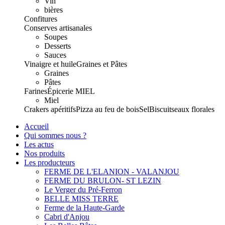
Vin
bières
Confitures
Conserves artisanales
Soupes
Desserts
Sauces
Vinaigre et huile
Graines et Pâtes
Graines
Pâtes
Farines
Épicerie
MIEL
Miel
Crakers apéritifs
Pizza au feu de bois
Sel
Biscuits
eaux florales
Accueil
Qui sommes nous ?
Les actus
Nos produits
Les producteurs
FERME DE L'ELANION - VALANJOU
FERME DU BRULON- ST LEZIN
Le Verger du Pré-Ferron
BELLE MISS TERRE
Ferme de la Haute-Garde
Cabri d'Anjou