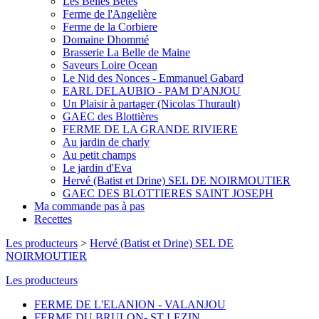
Les Belles Bêtes
Ferme de l'Angelière
Ferme de la Corbiere
Domaine Dhommé
Brasserie La Belle de Maine
Saveurs Loire Ocean
Le Nid des Nonces - Emmanuel Gabard
EARL DELAUBIO - PAM D'ANJOU
Un Plaisir à partager (Nicolas Thurault)
GAEC des Blottières
FERME DE LA GRANDE RIVIERE
Au jardin de charly
Au petit champs
Le jardin d'Eva
Hervé (Batist et Drine) SEL DE NOIRMOUTIER
GAEC DES BLOTTIERES SAINT JOSEPH
Ma commande pas à pas
Recettes
Les producteurs
>
Hervé (Batist et Drine) SEL DE
NOIRMOUTIER
Les producteurs
FERME DE L'ELANION - VALANJOU
FERME DU BRULON- ST LEZIN