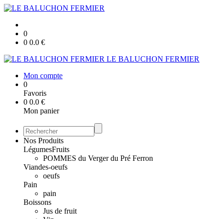
0
0
0.0
€
LE BALUCHON FERMIER
Mon compte
0
Favoris
0
0.0
€
Mon panier
Nos Produits
Légumes
Fruits
POMMES du Verger du Pré Ferron
Viandes-oeufs
oeufs
Pain
pain
Boissons
Jus de fruit