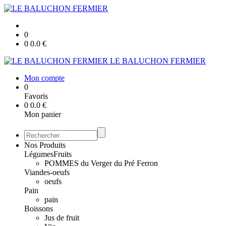
0
0
0.0
€
LE BALUCHON FERMIER
Mon compte
0
Favoris
0
0.0
€
Mon panier
Nos Produits
Légumes
Fruits
POMMES du Verger du Pré Ferron
Viandes-oeufs
oeufs
Pain
pain
Boissons
Jus de fruit