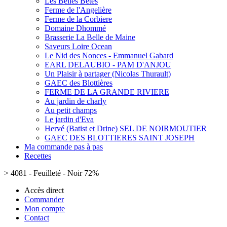
Les Belles Bêtes
Ferme de l'Angelière
Ferme de la Corbiere
Domaine Dhommé
Brasserie La Belle de Maine
Saveurs Loire Ocean
Le Nid des Nonces - Emmanuel Gabard
EARL DELAUBIO - PAM D'ANJOU
Un Plaisir à partager (Nicolas Thurault)
GAEC des Blottières
FERME DE LA GRANDE RIVIERE
Au jardin de charly
Au petit champs
Le jardin d'Eva
Hervé (Batist et Drine) SEL DE NOIRMOUTIER
GAEC DES BLOTTIERES SAINT JOSEPH
Ma commande pas à pas
Recettes
>
4081 - Feuilleté - Noir 72%
Accès direct
Commander
Mon compte
Contact