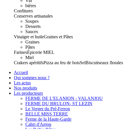
Vin
bières
Confitures
Conserves artisanales
Soupes
Desserts
Sauces
Vinaigre et huile
Graines et Pâtes
Graines
Pâtes
Farines
Épicerie
MIEL
Miel
Crakers apéritifs
Pizza au feu de bois
Sel
Biscuits
eaux florales
Accueil
Qui sommes nous ?
Les actus
Nos produits
Les producteurs
FERME DE L'ELANION - VALANJOU
FERME DU BRULON- ST LEZIN
Le Verger du Pré-Ferron
BELLE MISS TERRE
Ferme de la Haute-Garde
Cabri d'Anjou