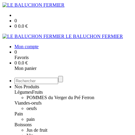
0
0
0.0
€
LE BALUCHON FERMIER
Mon compte
0
Favoris
0
0.0
€
Mon panier
Nos Produits
Légumes
Fruits
POMMES du Verger du Pré Ferron
Viandes-oeufs
oeufs
Pain
pain
Boissons
Jus de fruit