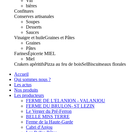
Vin
bières
Confitures
Conserves artisanales
Soupes
Desserts
Sauces
Vinaigre et huile
Graines et Pâtes
Graines
Pâtes
Farines
Épicerie
MIEL
Miel
Crakers apéritifs
Pizza au feu de bois
Sel
Biscuits
eaux florales
Accueil
Qui sommes nous ?
Les actus
Nos produits
Les producteurs
FERME DE L'ELANION - VALANJOU
FERME DU BRULON- ST LEZIN
Le Verger du Pré-Ferron
BELLE MISS TERRE
Ferme de la Haute-Garde
Cabri d'Anjou