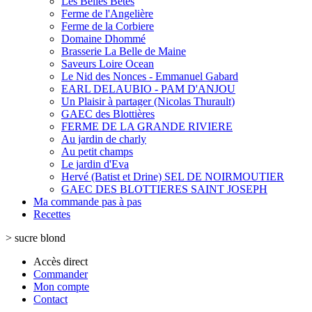
Les Belles Bêtes
Ferme de l'Angelière
Ferme de la Corbiere
Domaine Dhommé
Brasserie La Belle de Maine
Saveurs Loire Ocean
Le Nid des Nonces - Emmanuel Gabard
EARL DELAUBIO - PAM D'ANJOU
Un Plaisir à partager (Nicolas Thurault)
GAEC des Blottières
FERME DE LA GRANDE RIVIERE
Au jardin de charly
Au petit champs
Le jardin d'Eva
Hervé (Batist et Drine) SEL DE NOIRMOUTIER
GAEC DES BLOTTIERES SAINT JOSEPH
Ma commande pas à pas
Recettes
>
sucre blond
Accès direct
Commander
Mon compte
Contact