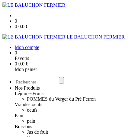
0
0
0.0
€
LE BALUCHON FERMIER
Mon compte
0
Favoris
0
0.0
€
Mon panier
Nos Produits
Légumes
Fruits
POMMES du Verger du Pré Ferron
Viandes-oeufs
oeufs
Pain
pain
Boissons
Jus de fruit