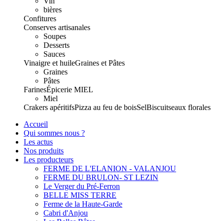
Vin
bières
Confitures
Conserves artisanales
Soupes
Desserts
Sauces
Vinaigre et huile
Graines et Pâtes
Graines
Pâtes
Farines
Épicerie
MIEL
Miel
Crakers apéritifs
Pizza au feu de bois
Sel
Biscuits
eaux florales
Accueil
Qui sommes nous ?
Les actus
Nos produits
Les producteurs
FERME DE L'ELANION - VALANJOU
FERME DU BRULON- ST LEZIN
Le Verger du Pré-Ferron
BELLE MISS TERRE
Ferme de la Haute-Garde
Cabri d'Anjou