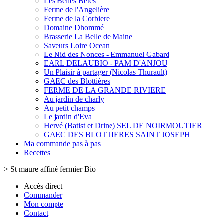
Les Belles Bêtes
Ferme de l'Angelière
Ferme de la Corbiere
Domaine Dhommé
Brasserie La Belle de Maine
Saveurs Loire Ocean
Le Nid des Nonces - Emmanuel Gabard
EARL DELAUBIO - PAM D'ANJOU
Un Plaisir à partager (Nicolas Thurault)
GAEC des Blottières
FERME DE LA GRANDE RIVIERE
Au jardin de charly
Au petit champs
Le jardin d'Eva
Hervé (Batist et Drine) SEL DE NOIRMOUTIER
GAEC DES BLOTTIERES SAINT JOSEPH
Ma commande pas à pas
Recettes
>
St maure affiné fermier Bio
Accès direct
Commander
Mon compte
Contact