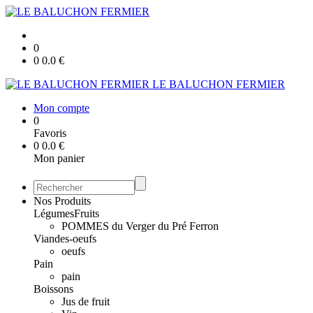
0
0
0.0
€
LE BALUCHON FERMIER
Mon compte
0
Favoris
0
0.0
€
Mon panier
Nos Produits
Légumes
Fruits
POMMES du Verger du Pré Ferron
Viandes-oeufs
oeufs
Pain
pain
Boissons
Jus de fruit