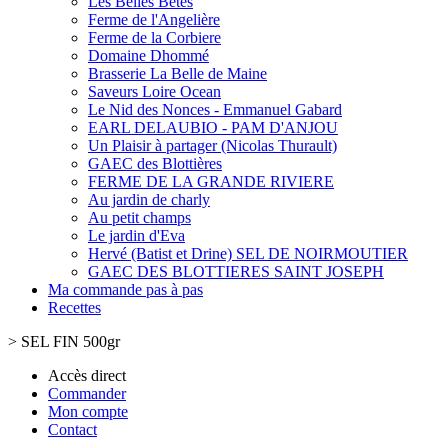
Les Belles Bêtes
Ferme de l'Angelière
Ferme de la Corbiere
Domaine Dhommé
Brasserie La Belle de Maine
Saveurs Loire Ocean
Le Nid des Nonces - Emmanuel Gabard
EARL DELAUBIO - PAM D'ANJOU
Un Plaisir à partager (Nicolas Thurault)
GAEC des Blottières
FERME DE LA GRANDE RIVIERE
Au jardin de charly
Au petit champs
Le jardin d'Eva
Hervé (Batist et Drine) SEL DE NOIRMOUTIER
GAEC DES BLOTTIERES SAINT JOSEPH
Ma commande pas à pas
Recettes
>
SEL FIN 500gr
Accès direct
Commander
Mon compte
Contact