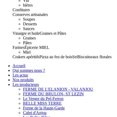
Vin
bières
Confitures
Conserves artisanales
Soupes
Desserts
Sauces
Vinaigre et huile
Graines et Pâtes
Graines
Pâtes
Farines
Épicerie
MIEL
Miel
Crakers apéritifs
Pizza au feu de bois
Sel
Biscuits
eaux florales
Accueil
Qui sommes nous ?
Les actus
Nos produits
Les producteurs
FERME DE L'ELANION - VALANJOU
FERME DU BRULON- ST LEZIN
Le Verger du Pré-Ferron
BELLE MISS TERRE
Ferme de la Haute-Garde
Cabri d'Anjou