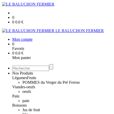
0
0
0.0
€
LE BALUCHON FERMIER
Mon compte
0
Favoris
0
0.0
€
Mon panier
Nos Produits
Légumes
Fruits
POMMES du Verger du Pré Ferron
Viandes-oeufs
oeufs
Pain
pain
Boissons
Jus de fruit