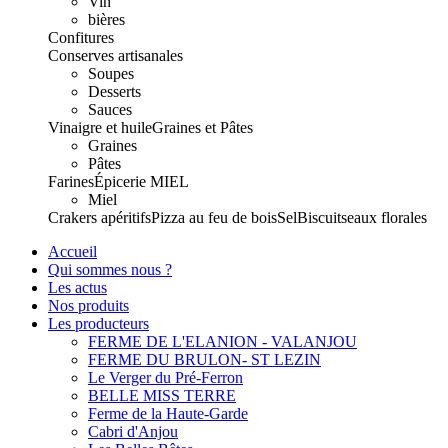
Vin
bières
Confitures
Conserves artisanales
Soupes
Desserts
Sauces
Vinaigre et huile
Graines et Pâtes
Graines
Pâtes
Farines
Épicerie
MIEL
Miel
Crakers apéritifs
Pizza au feu de bois
Sel
Biscuits
eaux florales
Accueil
Qui sommes nous ?
Les actus
Nos produits
Les producteurs
FERME DE L'ELANION - VALANJOU
FERME DU BRULON- ST LEZIN
Le Verger du Pré-Ferron
BELLE MISS TERRE
Ferme de la Haute-Garde
Cabri d'Anjou