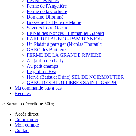
Les Belles Bêtes
Ferme de l'Angelière
Ferme de la Corbiere
Domaine Dhommé
Brasserie La Belle de Maine
Saveurs Loire Ocean
Le Nid des Nonces - Emmanuel Gabard
EARL DELAUBIO - PAM D'ANJOU
Un Plaisir à partager (Nicolas Thurault)
GAEC des Blottières
FERME DE LA GRANDE RIVIERE
Au jardin de charly
Au petit champs
Le jardin d'Eva
Hervé (Batist et Drine) SEL DE NOIRMOUTIER
GAEC DES BLOTTIERES SAINT JOSEPH
Ma commande pas à pas
Recettes
>
Sarrasin décortiqué 500g
Accès direct
Commander
Mon compte
Contact