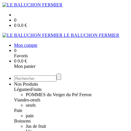
0
0
0.0
€
LE BALUCHON FERMIER
Mon compte
0
Favoris
0
0.0
€
Mon panier
Nos Produits
Légumes
Fruits
POMMES du Verger du Pré Ferron
Viandes-oeufs
oeufs
Pain
pain
Boissons
Jus de fruit