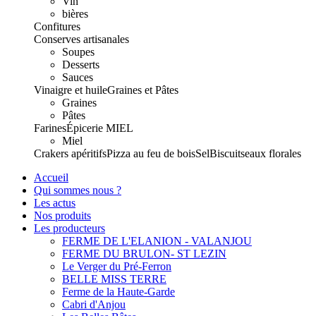
Vin
bières
Confitures
Conserves artisanales
Soupes
Desserts
Sauces
Vinaigre et huile
Graines et Pâtes
Graines
Pâtes
Farines
Épicerie
MIEL
Miel
Crakers apéritifs
Pizza au feu de bois
Sel
Biscuits
eaux florales
Accueil
Qui sommes nous ?
Les actus
Nos produits
Les producteurs
FERME DE L'ELANION - VALANJOU
FERME DU BRULON- ST LEZIN
Le Verger du Pré-Ferron
BELLE MISS TERRE
Ferme de la Haute-Garde
Cabri d'Anjou