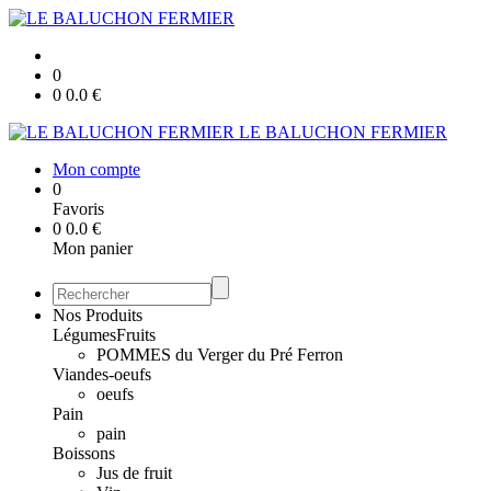
0
0
0.0
€
LE BALUCHON FERMIER
Mon compte
0
Favoris
0
0.0
€
Mon panier
Nos Produits
Légumes
Fruits
POMMES du Verger du Pré Ferron
Viandes-oeufs
oeufs
Pain
pain
Boissons
Jus de fruit