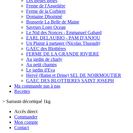
Les Belles Bêtes
Ferme de l'Angelière
Ferme de la Corbiere
Domaine Dhommé
Brasserie La Belle de Maine
Saveurs Loire Ocean
Le Nid des Nonces - Emmanuel Gabard
EARL DELAUBIO - PAM D'ANJOU
Un Plaisir à partager (Nicolas Thurault)
GAEC des Blottières
FERME DE LA GRANDE RIVIERE
Au jardin de charly
Au petit champs
Le jardin d'Eva
Hervé (Batist et Drine) SEL DE NOIRMOUTIER
GAEC DES BLOTTIERES SAINT JOSEPH
Ma commande pas à pas
Recettes
>
Sarrasin décortiqué 1kg
Accès direct
Commander
Mon compte
Contact