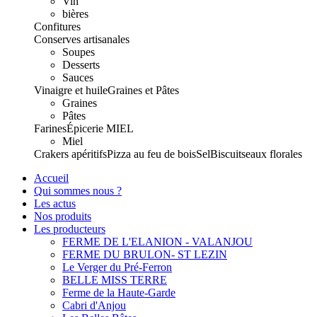
Vin
bières
Confitures
Conserves artisanales
Soupes
Desserts
Sauces
Vinaigre et huile
Graines et Pâtes
Graines
Pâtes
Farines
Épicerie
MIEL
Miel
Crakers apéritifs
Pizza au feu de bois
Sel
Biscuits
eaux florales
Accueil
Qui sommes nous ?
Les actus
Nos produits
Les producteurs
FERME DE L'ELANION - VALANJOU
FERME DU BRULON- ST LEZIN
Le Verger du Pré-Ferron
BELLE MISS TERRE
Ferme de la Haute-Garde
Cabri d'Anjou