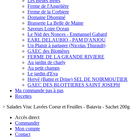
Les Belles Bêtes
Ferme de l'Angelière
Ferme de la Corbiere
Domaine Dhommé
Brasserie La Belle de Maine
Saveurs Loire Ocean
Le Nid des Nonces - Emmanuel Gabard
EARL DELAUBIO - PAM D'ANJOU
Un Plaisir à partager (Nicolas Thurault)
GAEC des Blottières
FERME DE LA GRANDE RIVIERE
Au jardin de charly
Au petit champs
Le jardin d'Eva
Hervé (Batist et Drine) SEL DE NOIRMOUTIER
GAEC DES BLOTTIERES SAINT JOSEPH
Ma commande pas à pas
Recettes
>
Salades Vrac Lavées Coeur et Feuilles - Batavia - Sachet 200g
Accès direct
Commander
Mon compte
Contact