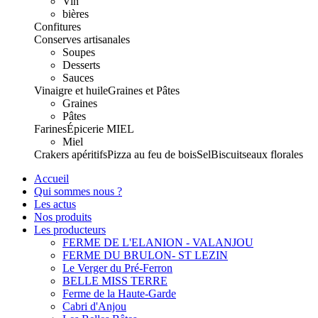
Vin
bières
Confitures
Conserves artisanales
Soupes
Desserts
Sauces
Vinaigre et huile
Graines et Pâtes
Graines
Pâtes
Farines
Épicerie
MIEL
Miel
Crakers apéritifs
Pizza au feu de bois
Sel
Biscuits
eaux florales
Accueil
Qui sommes nous ?
Les actus
Nos produits
Les producteurs
FERME DE L'ELANION - VALANJOU
FERME DU BRULON- ST LEZIN
Le Verger du Pré-Ferron
BELLE MISS TERRE
Ferme de la Haute-Garde
Cabri d'Anjou