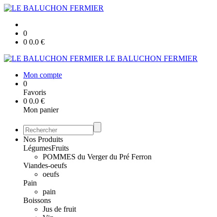
0
0
0.0
€
LE BALUCHON FERMIER
Mon compte
0
Favoris
0
0.0
€
Mon panier
Nos Produits
Légumes
Fruits
POMMES du Verger du Pré Ferron
Viandes-oeufs
oeufs
Pain
pain
Boissons
Jus de fruit