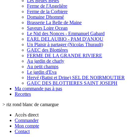
Les Belles Bêtes
Ferme de l'Angelière
Ferme de la Corbiere
Domaine Dhommé
Brasserie La Belle de Maine
Saveurs Loire Ocean
Le Nid des Nonces - Emmanuel Gabard
EARL DELAUBIO - PAM D'ANJOU
Un Plaisir à partager (Nicolas Thurault)
GAEC des Blottières
FERME DE LA GRANDE RIVIERE
Au jardin de charly
Au petit champs
Le jardin d'Eva
Hervé (Batist et Drine) SEL DE NOIRMOUTIER
GAEC DES BLOTTIERES SAINT JOSEPH
Ma commande pas à pas
Recettes
>
riz rond blanc de camargue
Accès direct
Commander
Mon compte
Contact