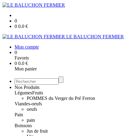
0
0
0.0
€
LE BALUCHON FERMIER
Mon compte
0
Favoris
0
0.0
€
Mon panier
Nos Produits
Légumes
Fruits
POMMES du Verger du Pré Ferron
Viandes-oeufs
oeufs
Pain
pain
Boissons
Jus de fruit