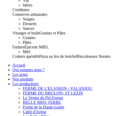
Vin
bières
Confitures
Conserves artisanales
Soupes
Desserts
Sauces
Vinaigre et huile
Graines et Pâtes
Graines
Pâtes
Farines
Épicerie
MIEL
Miel
Crakers apéritifs
Pizza au feu de bois
Sel
Biscuits
eaux florales
Accueil
Qui sommes nous ?
Les actus
Nos produits
Les producteurs
FERME DE L'ELANION - VALANJOU
FERME DU BRULON- ST LEZIN
Le Verger du Pré-Ferron
BELLE MISS TERRE
Ferme de la Haute-Garde
Cabri d'Anjou