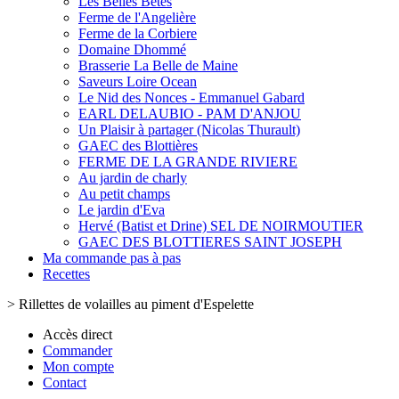
Les Belles Bêtes
Ferme de l'Angelière
Ferme de la Corbiere
Domaine Dhommé
Brasserie La Belle de Maine
Saveurs Loire Ocean
Le Nid des Nonces - Emmanuel Gabard
EARL DELAUBIO - PAM D'ANJOU
Un Plaisir à partager (Nicolas Thurault)
GAEC des Blottières
FERME DE LA GRANDE RIVIERE
Au jardin de charly
Au petit champs
Le jardin d'Eva
Hervé (Batist et Drine) SEL DE NOIRMOUTIER
GAEC DES BLOTTIERES SAINT JOSEPH
Ma commande pas à pas
Recettes
>
Rillettes de volailles au piment d'Espelette
Accès direct
Commander
Mon compte
Contact