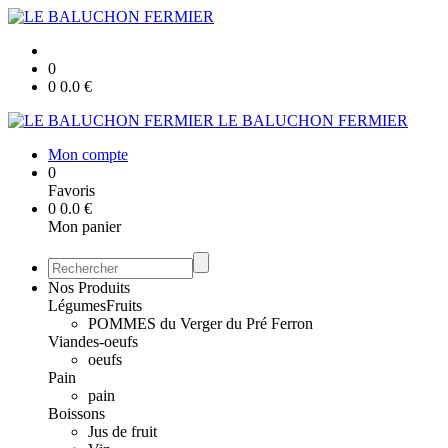
0
0
0.0
€
LE BALUCHON FERMIER
Mon compte
0
Favoris
0
0.0
€
Mon panier
Nos Produits
Légumes
Fruits
POMMES du Verger du Pré Ferron
Viandes-oeufs
oeufs
Pain
pain
Boissons
Jus de fruit