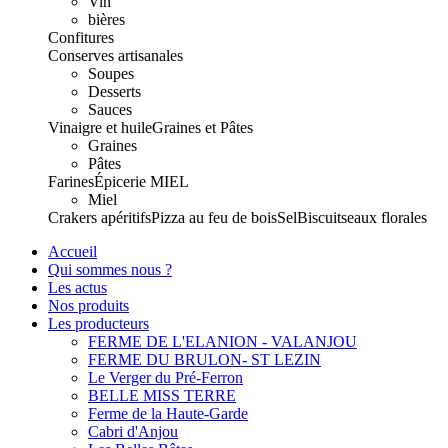
Vin
bières
Confitures
Conserves artisanales
Soupes
Desserts
Sauces
Vinaigre et huile
Graines et Pâtes
Graines
Pâtes
Farines
Épicerie
MIEL
Miel
Crakers apéritifs
Pizza au feu de bois
Sel
Biscuits
eaux florales
Accueil
Qui sommes nous ?
Les actus
Nos produits
Les producteurs
FERME DE L'ELANION - VALANJOU
FERME DU BRULON- ST LEZIN
Le Verger du Pré-Ferron
BELLE MISS TERRE
Ferme de la Haute-Garde
Cabri d'Anjou