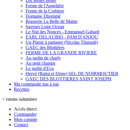
Les Belles Bêtes
Ferme de l'Angelière
Ferme de la Corbiere
Domaine Dhommé
Brasserie La Belle de Maine
Saveurs Loire Ocean
Le Nid des Nonces - Emmanuel Gabard
EARL DELAUBIO - PAM D'ANJOU
Un Plaisir à partager (Nicolas Thurault)
GAEC des Blottières
FERME DE LA GRANDE RIVIERE
Au jardin de charly
Au petit champs
Le jardin d'Eva
Hervé (Batist et Drine) SEL DE NOIRMOUTIER
GAEC DES BLOTTIERES SAINT JOSEPH
Ma commande pas à pas
Recettes
>
raisins sultanines
Accès direct
Commander
Mon compte
Contact