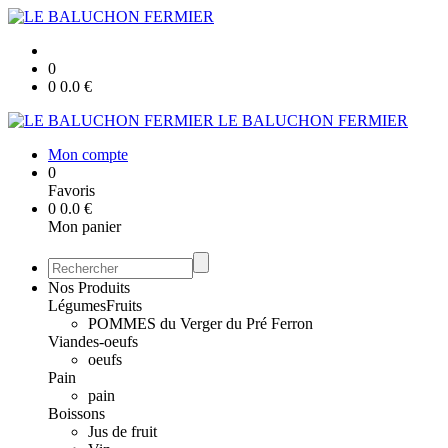
0
0
0.0
€
LE BALUCHON FERMIER
Mon compte
0
Favoris
0
0.0
€
Mon panier
Nos Produits
Légumes
Fruits
POMMES du Verger du Pré Ferron
Viandes-oeufs
oeufs
Pain
pain
Boissons
Jus de fruit