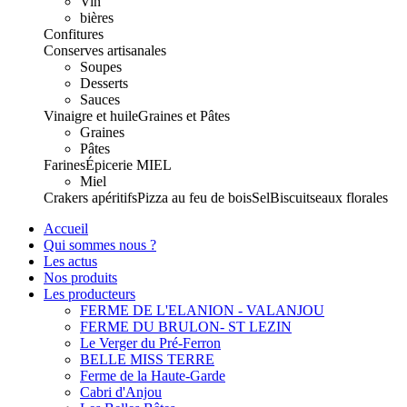
Vin
bières
Confitures
Conserves artisanales
Soupes
Desserts
Sauces
Vinaigre et huile
Graines et Pâtes
Graines
Pâtes
Farines
Épicerie
MIEL
Miel
Crakers apéritifs
Pizza au feu de bois
Sel
Biscuits
eaux florales
Accueil
Qui sommes nous ?
Les actus
Nos produits
Les producteurs
FERME DE L'ELANION - VALANJOU
FERME DU BRULON- ST LEZIN
Le Verger du Pré-Ferron
BELLE MISS TERRE
Ferme de la Haute-Garde
Cabri d'Anjou