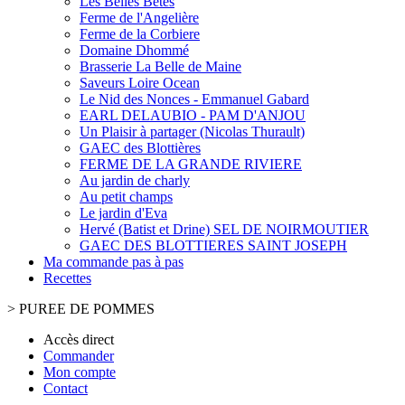
Les Belles Bêtes
Ferme de l'Angelière
Ferme de la Corbiere
Domaine Dhommé
Brasserie La Belle de Maine
Saveurs Loire Ocean
Le Nid des Nonces - Emmanuel Gabard
EARL DELAUBIO - PAM D'ANJOU
Un Plaisir à partager (Nicolas Thurault)
GAEC des Blottières
FERME DE LA GRANDE RIVIERE
Au jardin de charly
Au petit champs
Le jardin d'Eva
Hervé (Batist et Drine) SEL DE NOIRMOUTIER
GAEC DES BLOTTIERES SAINT JOSEPH
Ma commande pas à pas
Recettes
>
PUREE DE POMMES
Accès direct
Commander
Mon compte
Contact