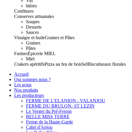
Vin
bières
Confitures
Conserves artisanales
Soupes
Desserts
Sauces
Vinaigre et huile
Graines et Pâtes
Graines
Pâtes
Farines
Épicerie
MIEL
Miel
Crakers apéritifs
Pizza au feu de bois
Sel
Biscuits
eaux florales
Accueil
Qui sommes nous ?
Les actus
Nos produits
Les producteurs
FERME DE L'ELANION - VALANJOU
FERME DU BRULON- ST LEZIN
Le Verger du Pré-Ferron
BELLE MISS TERRE
Ferme de la Haute-Garde
Cabri d'Anjou