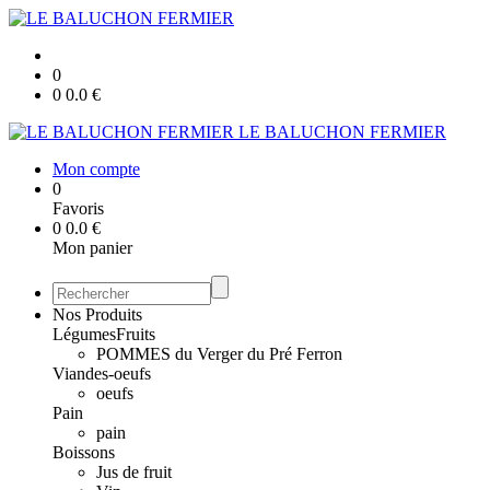
0
0
0.0
€
LE BALUCHON FERMIER
Mon compte
0
Favoris
0
0.0
€
Mon panier
Nos Produits
Légumes
Fruits
POMMES du Verger du Pré Ferron
Viandes-oeufs
oeufs
Pain
pain
Boissons
Jus de fruit