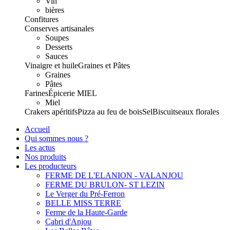
Vin
bières
Confitures
Conserves artisanales
Soupes
Desserts
Sauces
Vinaigre et huile
Graines et Pâtes
Graines
Pâtes
Farines
Épicerie
MIEL
Miel
Crakers apéritifs
Pizza au feu de bois
Sel
Biscuits
eaux florales
Accueil
Qui sommes nous ?
Les actus
Nos produits
Les producteurs
FERME DE L'ELANION - VALANJOU
FERME DU BRULON- ST LEZIN
Le Verger du Pré-Ferron
BELLE MISS TERRE
Ferme de la Haute-Garde
Cabri d'Anjou