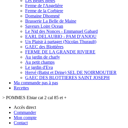
Les Belles Bêtes
Ferme de l'Angelière
Ferme de la Corbiere
Domaine Dhommé
Brasserie La Belle de Maine
Saveurs Loire Ocean
Le Nid des Nonces - Emmanuel Gabard
EARL DELAUBIO - PAM D'ANJOU
Un Plaisir à partager (Nicolas Thurault)
GAEC des Blottières
FERME DE LA GRANDE RIVIERE
Au jardin de charly
Au petit champs
Le jardin d'Eva
Hervé (Batist et Drine) SEL DE NOIRMOUTIER
GAEC DES BLOTTIERES SAINT JOSEPH
Ma commande pas à pas
Recettes
>
POMMES Elstar cat 2 cal 85 et +
Accès direct
Commander
Mon compte
Contact