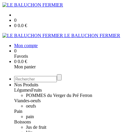
0
0
0.0
€
LE BALUCHON FERMIER
Mon compte
0
Favoris
0
0.0
€
Mon panier
Nos Produits
Légumes
Fruits
POMMES du Verger du Pré Ferron
Viandes-oeufs
oeufs
Pain
pain
Boissons
Jus de fruit