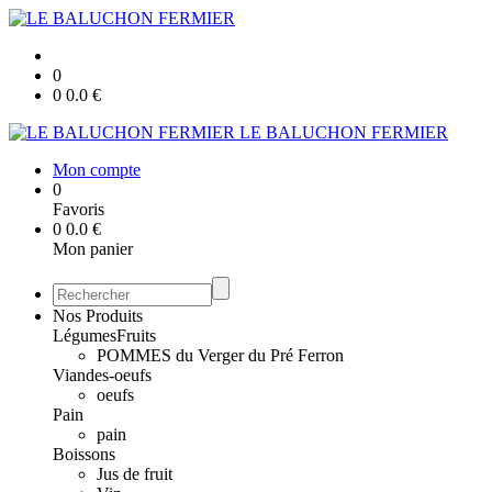
0
0
0.0
€
LE BALUCHON FERMIER
Mon compte
0
Favoris
0
0.0
€
Mon panier
Nos Produits
Légumes
Fruits
POMMES du Verger du Pré Ferron
Viandes-oeufs
oeufs
Pain
pain
Boissons
Jus de fruit