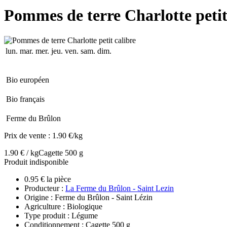
Pommes de terre Charlotte petit
lun.
mar.
mer.
jeu.
ven.
sam.
dim.
Bio européen
Bio français
Ferme du Brûlon
Prix de vente :
1.90 €/kg
1.90 € / kg
Cagette 500 g
Produit indisponible
0.95 € la pièce
Producteur :
La Ferme du Brûlon - Saint Lezin
Origine : Ferme du Brûlon - Saint Lézin
Agriculture : Biologique
Type produit : Légume
Conditionnement : Cagette 500 g