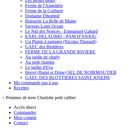
Les Belles Bêtes
Ferme de l'Angelière
Ferme de la Corbiere
Domaine Dhommé
Brasserie La Belle de Maine
Saveurs Loire Ocean
Le Nid des Nonces - Emmanuel Gabard
EARL DELAUBIO - PAM D'ANJOU
Un Plaisir à partager (Nicolas Thurault)
GAEC des Blottières
FERME DE LA GRANDE RIVIERE
Au jardin de charly
Au petit champs
Le jardin d'Eva
Hervé (Batist et Drine) SEL DE NOIRMOUTIER
GAEC DES BLOTTIERES SAINT JOSEPH
Ma commande pas à pas
Recettes
>
Pommes de terre Charlotte petit calibre
Accès direct
Commander
Mon compte
Contact