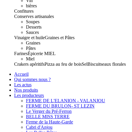
Vin
bières
Confitures
Conserves artisanales
Soupes
Desserts
Sauces
Vinaigre et huile
Graines et Pâtes
Graines
Pâtes
Farines
Épicerie
MIEL
Miel
Crakers apéritifs
Pizza au feu de bois
Sel
Biscuits
eaux florales
Accueil
Qui sommes nous ?
Les actus
Nos produits
Les producteurs
FERME DE L'ELANION - VALANJOU
FERME DU BRULON- ST LEZIN
Le Verger du Pré-Ferron
BELLE MISS TERRE
Ferme de la Haute-Garde
Cabri d'Anjou