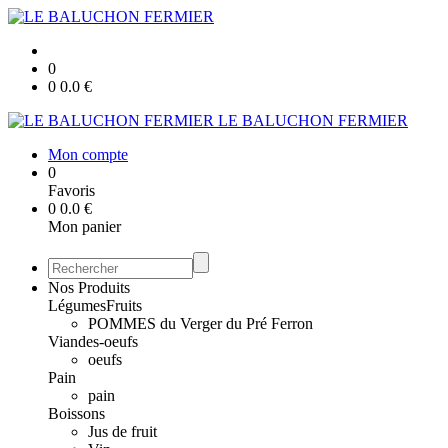
0
0
0.0
€
LE BALUCHON FERMIER
Mon compte
0
Favoris
0
0.0
€
Mon panier
Nos Produits
Légumes
Fruits
POMMES du Verger du Pré Ferron
Viandes-oeufs
oeufs
Pain
pain
Boissons
Jus de fruit