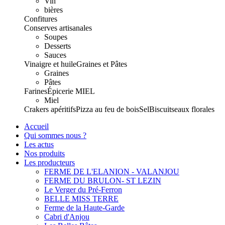
Vin
bières
Confitures
Conserves artisanales
Soupes
Desserts
Sauces
Vinaigre et huile
Graines et Pâtes
Graines
Pâtes
Farines
Épicerie
MIEL
Miel
Crakers apéritifs
Pizza au feu de bois
Sel
Biscuits
eaux florales
Accueil
Qui sommes nous ?
Les actus
Nos produits
Les producteurs
FERME DE L'ELANION - VALANJOU
FERME DU BRULON- ST LEZIN
Le Verger du Pré-Ferron
BELLE MISS TERRE
Ferme de la Haute-Garde
Cabri d'Anjou