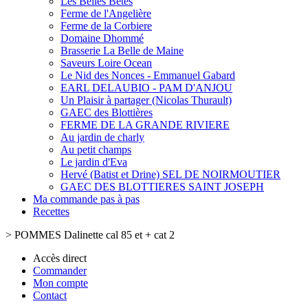
Les Belles Bêtes
Ferme de l'Angelière
Ferme de la Corbiere
Domaine Dhommé
Brasserie La Belle de Maine
Saveurs Loire Ocean
Le Nid des Nonces - Emmanuel Gabard
EARL DELAUBIO - PAM D'ANJOU
Un Plaisir à partager (Nicolas Thurault)
GAEC des Blottières
FERME DE LA GRANDE RIVIERE
Au jardin de charly
Au petit champs
Le jardin d'Eva
Hervé (Batist et Drine) SEL DE NOIRMOUTIER
GAEC DES BLOTTIERES SAINT JOSEPH
Ma commande pas à pas
Recettes
>
POMMES Dalinette cal 85 et + cat 2
Accès direct
Commander
Mon compte
Contact