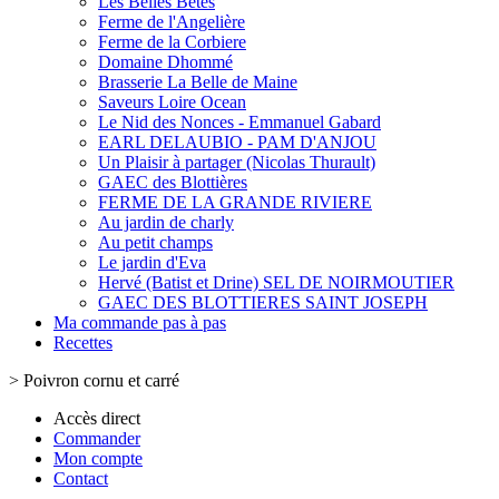
Les Belles Bêtes
Ferme de l'Angelière
Ferme de la Corbiere
Domaine Dhommé
Brasserie La Belle de Maine
Saveurs Loire Ocean
Le Nid des Nonces - Emmanuel Gabard
EARL DELAUBIO - PAM D'ANJOU
Un Plaisir à partager (Nicolas Thurault)
GAEC des Blottières
FERME DE LA GRANDE RIVIERE
Au jardin de charly
Au petit champs
Le jardin d'Eva
Hervé (Batist et Drine) SEL DE NOIRMOUTIER
GAEC DES BLOTTIERES SAINT JOSEPH
Ma commande pas à pas
Recettes
>
Poivron cornu et carré
Accès direct
Commander
Mon compte
Contact