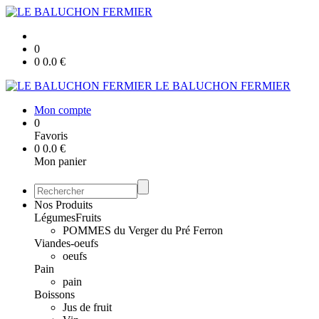
0
0
0.0
€
LE BALUCHON FERMIER
Mon compte
0
Favoris
0
0.0
€
Mon panier
Nos Produits
Légumes
Fruits
POMMES du Verger du Pré Ferron
Viandes-oeufs
oeufs
Pain
pain
Boissons
Jus de fruit