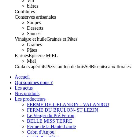
Vin
bières
Confitures
Conserves artisanales
Soupes
Desserts
Sauces
Vinaigre et huile
Graines et Pâtes
Graines
Pâtes
Farines
Épicerie
MIEL
Miel
Crakers apéritifs
Pizza au feu de bois
Sel
Biscuits
eaux florales
Accueil
Qui sommes nous ?
Les actus
Nos produits
Les producteurs
FERME DE L'ELANION - VALANJOU
FERME DU BRULON- ST LEZIN
Le Verger du Pré-Ferron
BELLE MISS TERRE
Ferme de la Haute-Garde
Cabri d'Anjou