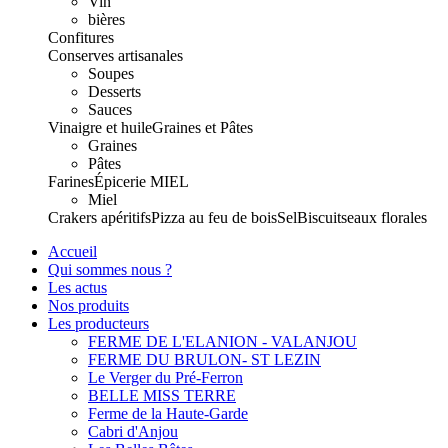
Vin
bières
Confitures
Conserves artisanales
Soupes
Desserts
Sauces
Vinaigre et huile
Graines et Pâtes
Graines
Pâtes
Farines
Épicerie
MIEL
Miel
Crakers apéritifs
Pizza au feu de bois
Sel
Biscuits
eaux florales
Accueil
Qui sommes nous ?
Les actus
Nos produits
Les producteurs
FERME DE L'ELANION - VALANJOU
FERME DU BRULON- ST LEZIN
Le Verger du Pré-Ferron
BELLE MISS TERRE
Ferme de la Haute-Garde
Cabri d'Anjou