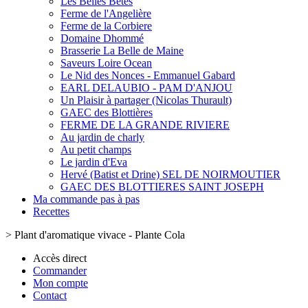
Les Belles Bêtes
Ferme de l'Angelière
Ferme de la Corbiere
Domaine Dhommé
Brasserie La Belle de Maine
Saveurs Loire Ocean
Le Nid des Nonces - Emmanuel Gabard
EARL DELAUBIO - PAM D'ANJOU
Un Plaisir à partager (Nicolas Thurault)
GAEC des Blottières
FERME DE LA GRANDE RIVIERE
Au jardin de charly
Au petit champs
Le jardin d'Eva
Hervé (Batist et Drine) SEL DE NOIRMOUTIER
GAEC DES BLOTTIERES SAINT JOSEPH
Ma commande pas à pas
Recettes
>
Plant d'aromatique vivace - Plante Cola
Accès direct
Commander
Mon compte
Contact