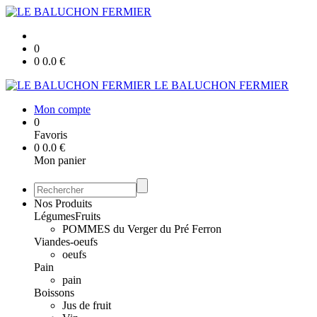
0
0
0.0
€
LE BALUCHON FERMIER
Mon compte
0
Favoris
0
0.0
€
Mon panier
Nos Produits
Légumes
Fruits
POMMES du Verger du Pré Ferron
Viandes-oeufs
oeufs
Pain
pain
Boissons
Jus de fruit