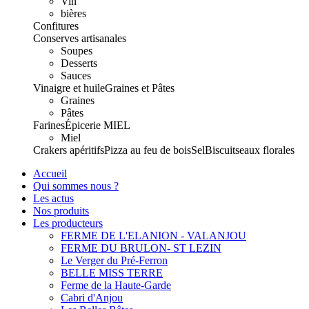
Vin
bières
Confitures
Conserves artisanales
Soupes
Desserts
Sauces
Vinaigre et huile
Graines et Pâtes
Graines
Pâtes
Farines
Épicerie
MIEL
Miel
Crakers apéritifs
Pizza au feu de bois
Sel
Biscuits
eaux florales
Accueil
Qui sommes nous ?
Les actus
Nos produits
Les producteurs
FERME DE L'ELANION - VALANJOU
FERME DU BRULON- ST LEZIN
Le Verger du Pré-Ferron
BELLE MISS TERRE
Ferme de la Haute-Garde
Cabri d'Anjou