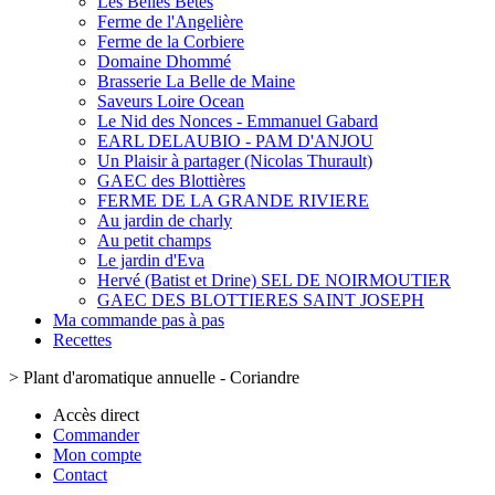
Les Belles Bêtes
Ferme de l'Angelière
Ferme de la Corbiere
Domaine Dhommé
Brasserie La Belle de Maine
Saveurs Loire Ocean
Le Nid des Nonces - Emmanuel Gabard
EARL DELAUBIO - PAM D'ANJOU
Un Plaisir à partager (Nicolas Thurault)
GAEC des Blottières
FERME DE LA GRANDE RIVIERE
Au jardin de charly
Au petit champs
Le jardin d'Eva
Hervé (Batist et Drine) SEL DE NOIRMOUTIER
GAEC DES BLOTTIERES SAINT JOSEPH
Ma commande pas à pas
Recettes
>
Plant d'aromatique annuelle - Coriandre
Accès direct
Commander
Mon compte
Contact