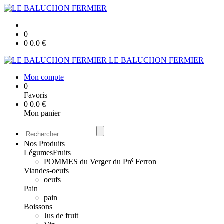
0
0
0.0
€
LE BALUCHON FERMIER
Mon compte
0
Favoris
0
0.0
€
Mon panier
Nos Produits
Légumes
Fruits
POMMES du Verger du Pré Ferron
Viandes-oeufs
oeufs
Pain
pain
Boissons
Jus de fruit