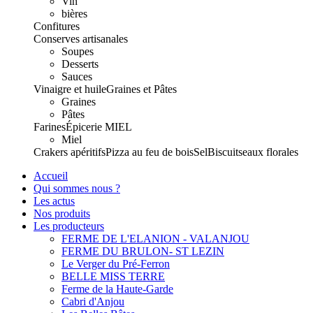
Vin
bières
Confitures
Conserves artisanales
Soupes
Desserts
Sauces
Vinaigre et huile
Graines et Pâtes
Graines
Pâtes
Farines
Épicerie
MIEL
Miel
Crakers apéritifs
Pizza au feu de bois
Sel
Biscuits
eaux florales
Accueil
Qui sommes nous ?
Les actus
Nos produits
Les producteurs
FERME DE L'ELANION - VALANJOU
FERME DU BRULON- ST LEZIN
Le Verger du Pré-Ferron
BELLE MISS TERRE
Ferme de la Haute-Garde
Cabri d'Anjou