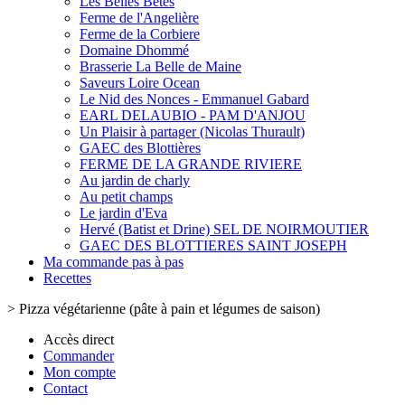
Les Belles Bêtes
Ferme de l'Angelière
Ferme de la Corbiere
Domaine Dhommé
Brasserie La Belle de Maine
Saveurs Loire Ocean
Le Nid des Nonces - Emmanuel Gabard
EARL DELAUBIO - PAM D'ANJOU
Un Plaisir à partager (Nicolas Thurault)
GAEC des Blottières
FERME DE LA GRANDE RIVIERE
Au jardin de charly
Au petit champs
Le jardin d'Eva
Hervé (Batist et Drine) SEL DE NOIRMOUTIER
GAEC DES BLOTTIERES SAINT JOSEPH
Ma commande pas à pas
Recettes
>
Pizza végétarienne (pâte à pain et légumes de saison)
Accès direct
Commander
Mon compte
Contact