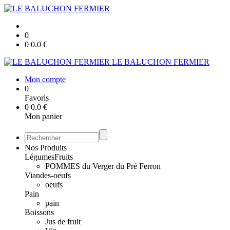
0
0
0.0
€
LE BALUCHON FERMIER
Mon compte
0
Favoris
0
0.0
€
Mon panier
Nos Produits
Légumes
Fruits
POMMES du Verger du Pré Ferron
Viandes-oeufs
oeufs
Pain
pain
Boissons
Jus de fruit