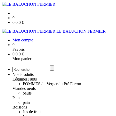
0
0
0.0
€
LE BALUCHON FERMIER
Mon compte
0
Favoris
0
0.0
€
Mon panier
Nos Produits
Légumes
Fruits
POMMES du Verger du Pré Ferron
Viandes-oeufs
oeufs
Pain
pain
Boissons
Jus de fruit