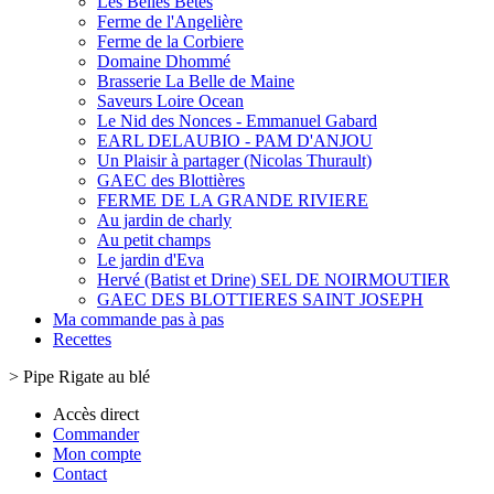
Les Belles Bêtes
Ferme de l'Angelière
Ferme de la Corbiere
Domaine Dhommé
Brasserie La Belle de Maine
Saveurs Loire Ocean
Le Nid des Nonces - Emmanuel Gabard
EARL DELAUBIO - PAM D'ANJOU
Un Plaisir à partager (Nicolas Thurault)
GAEC des Blottières
FERME DE LA GRANDE RIVIERE
Au jardin de charly
Au petit champs
Le jardin d'Eva
Hervé (Batist et Drine) SEL DE NOIRMOUTIER
GAEC DES BLOTTIERES SAINT JOSEPH
Ma commande pas à pas
Recettes
>
Pipe Rigate au blé
Accès direct
Commander
Mon compte
Contact