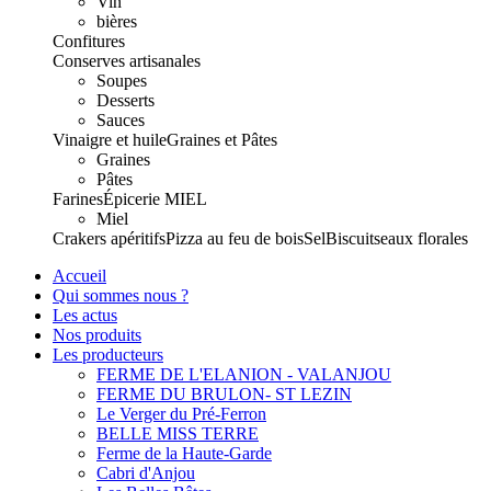
Vin
bières
Confitures
Conserves artisanales
Soupes
Desserts
Sauces
Vinaigre et huile
Graines et Pâtes
Graines
Pâtes
Farines
Épicerie
MIEL
Miel
Crakers apéritifs
Pizza au feu de bois
Sel
Biscuits
eaux florales
Accueil
Qui sommes nous ?
Les actus
Nos produits
Les producteurs
FERME DE L'ELANION - VALANJOU
FERME DU BRULON- ST LEZIN
Le Verger du Pré-Ferron
BELLE MISS TERRE
Ferme de la Haute-Garde
Cabri d'Anjou