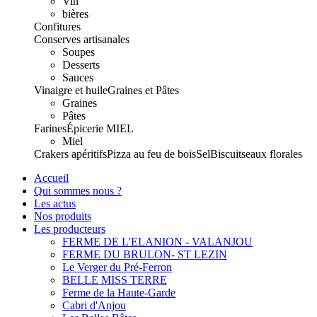
Vin
bières
Confitures
Conserves artisanales
Soupes
Desserts
Sauces
Vinaigre et huile
Graines et Pâtes
Graines
Pâtes
Farines
Épicerie
MIEL
Miel
Crakers apéritifs
Pizza au feu de bois
Sel
Biscuits
eaux florales
Accueil
Qui sommes nous ?
Les actus
Nos produits
Les producteurs
FERME DE L'ELANION - VALANJOU
FERME DU BRULON- ST LEZIN
Le Verger du Pré-Ferron
BELLE MISS TERRE
Ferme de la Haute-Garde
Cabri d'Anjou