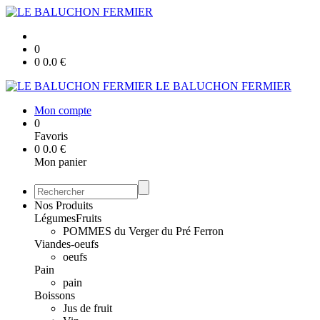
0
0
0.0
€
LE BALUCHON FERMIER
Mon compte
0
Favoris
0
0.0
€
Mon panier
Nos Produits
Légumes
Fruits
POMMES du Verger du Pré Ferron
Viandes-oeufs
oeufs
Pain
pain
Boissons
Jus de fruit