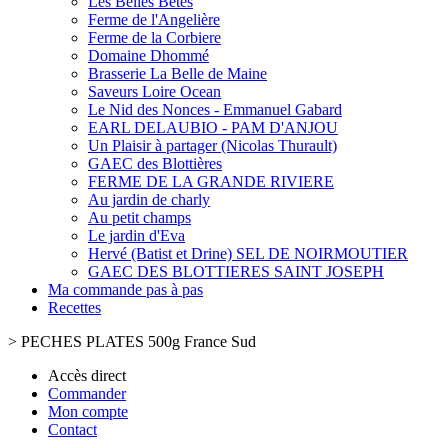
Les Belles Bêtes
Ferme de l'Angelière
Ferme de la Corbiere
Domaine Dhommé
Brasserie La Belle de Maine
Saveurs Loire Ocean
Le Nid des Nonces - Emmanuel Gabard
EARL DELAUBIO - PAM D'ANJOU
Un Plaisir à partager (Nicolas Thurault)
GAEC des Blottières
FERME DE LA GRANDE RIVIERE
Au jardin de charly
Au petit champs
Le jardin d'Eva
Hervé (Batist et Drine) SEL DE NOIRMOUTIER
GAEC DES BLOTTIERES SAINT JOSEPH
Ma commande pas à pas
Recettes
>
PECHES PLATES 500g France Sud
Accès direct
Commander
Mon compte
Contact