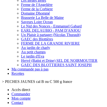
Les Belles Bêtes
Ferme de l'Angelière
Ferme de la Corbiere
Domaine Dhommé
Brasserie La Belle de Maine
Saveurs Loire Ocean
Le Nid des Nonces - Emmanuel Gabard
EARL DELAUBIO - PAM D'ANJOU
Un Plaisir à partager (Nicolas Thurault)
GAEC des Blottières
FERME DE LA GRANDE RIVIERE
Au jardin de charly
Au petit champs
Le jardin d'Eva
Hervé (Batist et Drine) SEL DE NOIRMOUTIER
GAEC DES BLOTTIERES SAINT JOSEPH
Ma commande pas à pas
Recettes
>
PECHES JAUNES cal B ou C 500 g france
Accès direct
Commander
Mon compte
Contact