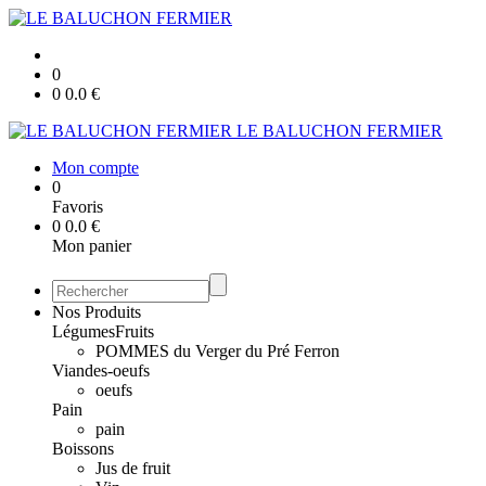
0
0
0.0
€
LE BALUCHON FERMIER
Mon compte
0
Favoris
0
0.0
€
Mon panier
Nos Produits
Légumes
Fruits
POMMES du Verger du Pré Ferron
Viandes-oeufs
oeufs
Pain
pain
Boissons
Jus de fruit