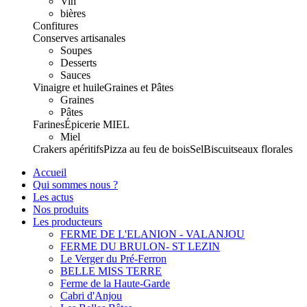
Vin
bières
Confitures
Conserves artisanales
Soupes
Desserts
Sauces
Vinaigre et huile
Graines et Pâtes
Graines
Pâtes
Farines
Épicerie
MIEL
Miel
Crakers apéritifs
Pizza au feu de bois
Sel
Biscuits
eaux florales
Accueil
Qui sommes nous ?
Les actus
Nos produits
Les producteurs
FERME DE L'ELANION - VALANJOU
FERME DU BRULON- ST LEZIN
Le Verger du Pré-Ferron
BELLE MISS TERRE
Ferme de la Haute-Garde
Cabri d'Anjou