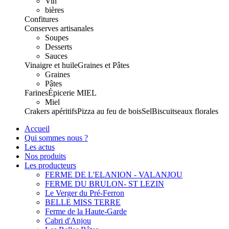
Vin
bières
Confitures
Conserves artisanales
Soupes
Desserts
Sauces
Vinaigre et huile
Graines et Pâtes
Graines
Pâtes
Farines
Épicerie
MIEL
Miel
Crakers apéritifs
Pizza au feu de bois
Sel
Biscuits
eaux florales
Accueil
Qui sommes nous ?
Les actus
Nos produits
Les producteurs
FERME DE L'ELANION - VALANJOU
FERME DU BRULON- ST LEZIN
Le Verger du Pré-Ferron
BELLE MISS TERRE
Ferme de la Haute-Garde
Cabri d'Anjou