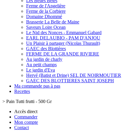
Les Belles Bêtes
Ferme de l'Angelière
Ferme de la Corbiere
Domaine Dhommé
Brasserie La Belle de Maine
Saveurs Loire Ocean
Le Nid des Nonces - Emmanuel Gabard
EARL DELAUBIO - PAM D'ANJOU
Un Plaisir à partager (Nicolas Thurault)
GAEC des Blottières
FERME DE LA GRANDE RIVIERE
Au jardin de charly
Au petit champs
Le jardin d'Eva
Hervé (Batist et Drine) SEL DE NOIRMOUTIER
GAEC DES BLOTTIERES SAINT JOSEPH
Ma commande pas à pas
Recettes
>
Pain Tutti frutti - 500 Gr
Accès direct
Commander
Mon compte
Contact