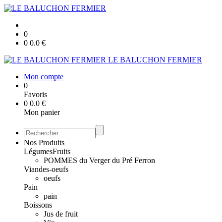
0
0
0.0
€
LE BALUCHON FERMIER
Mon compte
0
Favoris
0
0.0
€
Mon panier
Nos Produits
Légumes
Fruits
POMMES du Verger du Pré Ferron
Viandes-oeufs
oeufs
Pain
pain
Boissons
Jus de fruit