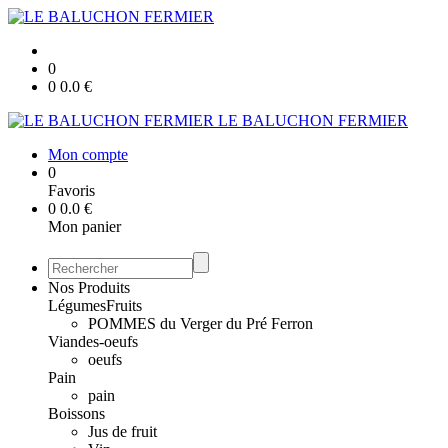
0
0
0.0
€
LE BALUCHON FERMIER
Mon compte
0
Favoris
0
0.0
€
Mon panier
Nos Produits
Légumes
Fruits
POMMES du Verger du Pré Ferron
Viandes-oeufs
oeufs
Pain
pain
Boissons
Jus de fruit