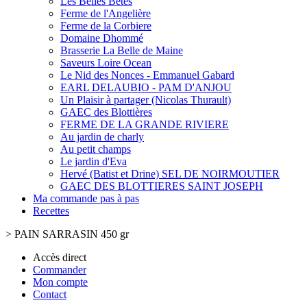
Les Belles Bêtes
Ferme de l'Angelière
Ferme de la Corbiere
Domaine Dhommé
Brasserie La Belle de Maine
Saveurs Loire Ocean
Le Nid des Nonces - Emmanuel Gabard
EARL DELAUBIO - PAM D'ANJOU
Un Plaisir à partager (Nicolas Thurault)
GAEC des Blottières
FERME DE LA GRANDE RIVIERE
Au jardin de charly
Au petit champs
Le jardin d'Eva
Hervé (Batist et Drine) SEL DE NOIRMOUTIER
GAEC DES BLOTTIERES SAINT JOSEPH
Ma commande pas à pas
Recettes
>
PAIN SARRASIN 450 gr
Accès direct
Commander
Mon compte
Contact