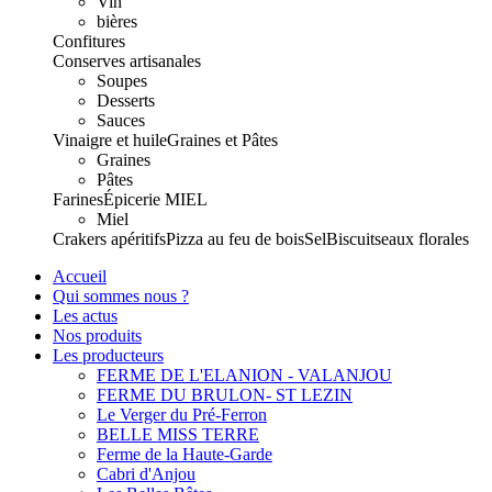
Vin
bières
Confitures
Conserves artisanales
Soupes
Desserts
Sauces
Vinaigre et huile
Graines et Pâtes
Graines
Pâtes
Farines
Épicerie
MIEL
Miel
Crakers apéritifs
Pizza au feu de bois
Sel
Biscuits
eaux florales
Accueil
Qui sommes nous ?
Les actus
Nos produits
Les producteurs
FERME DE L'ELANION - VALANJOU
FERME DU BRULON- ST LEZIN
Le Verger du Pré-Ferron
BELLE MISS TERRE
Ferme de la Haute-Garde
Cabri d'Anjou