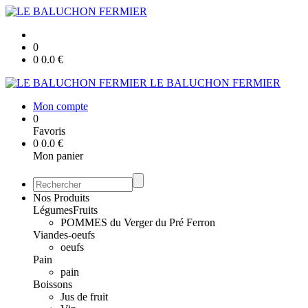
0
0
0.0
€
LE BALUCHON FERMIER
Mon compte
0
Favoris
0
0.0
€
Mon panier
Nos Produits
Légumes
Fruits
POMMES du Verger du Pré Ferron
Viandes-oeufs
oeufs
Pain
pain
Boissons
Jus de fruit