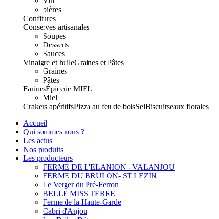
Vin
bières
Confitures
Conserves artisanales
Soupes
Desserts
Sauces
Vinaigre et huile
Graines et Pâtes
Graines
Pâtes
Farines
Épicerie
MIEL
Miel
Crakers apéritifs
Pizza au feu de bois
Sel
Biscuits
eaux florales
Accueil
Qui sommes nous ?
Les actus
Nos produits
Les producteurs
FERME DE L'ELANION - VALANJOU
FERME DU BRULON- ST LEZIN
Le Verger du Pré-Ferron
BELLE MISS TERRE
Ferme de la Haute-Garde
Cabri d'Anjou