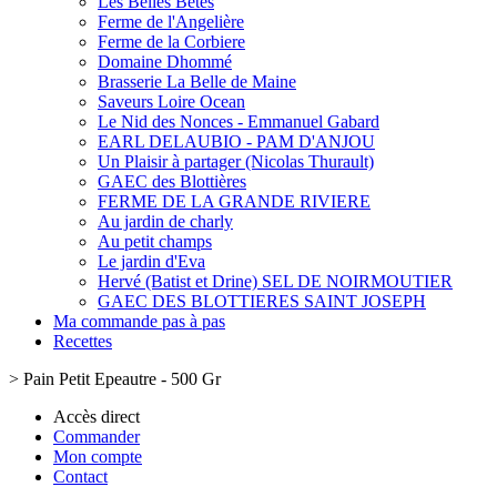
Les Belles Bêtes
Ferme de l'Angelière
Ferme de la Corbiere
Domaine Dhommé
Brasserie La Belle de Maine
Saveurs Loire Ocean
Le Nid des Nonces - Emmanuel Gabard
EARL DELAUBIO - PAM D'ANJOU
Un Plaisir à partager (Nicolas Thurault)
GAEC des Blottières
FERME DE LA GRANDE RIVIERE
Au jardin de charly
Au petit champs
Le jardin d'Eva
Hervé (Batist et Drine) SEL DE NOIRMOUTIER
GAEC DES BLOTTIERES SAINT JOSEPH
Ma commande pas à pas
Recettes
>
Pain Petit Epeautre - 500 Gr
Accès direct
Commander
Mon compte
Contact