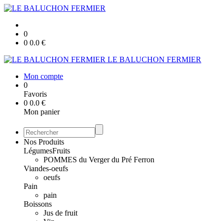
0
0
0.0
€
LE BALUCHON FERMIER
Mon compte
0
Favoris
0
0.0
€
Mon panier
Nos Produits
Légumes
Fruits
POMMES du Verger du Pré Ferron
Viandes-oeufs
oeufs
Pain
pain
Boissons
Jus de fruit