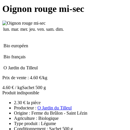
Oignon rouge mi-sec
lun.
mar.
mer.
jeu.
ven.
sam.
dim.
Bio européen
Bio français
O Jardin du Tilleul
Prix de vente :
4.60 €/kg
4.60 € / kg
Sachet 500 g
Produit indisponible
2.30 € la pièce
Producteur :
O Jardin du Tilleul
Origine : Ferme du Brûlon - Saint Lézin
Agriculture : Biologique
Type produit : Légume
Conditionnement : Sachet 500 g