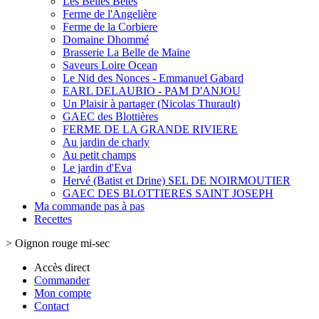
Les Belles Bêtes
Ferme de l'Angelière
Ferme de la Corbiere
Domaine Dhommé
Brasserie La Belle de Maine
Saveurs Loire Ocean
Le Nid des Nonces - Emmanuel Gabard
EARL DELAUBIO - PAM D'ANJOU
Un Plaisir à partager (Nicolas Thurault)
GAEC des Blottières
FERME DE LA GRANDE RIVIERE
Au jardin de charly
Au petit champs
Le jardin d'Eva
Hervé (Batist et Drine) SEL DE NOIRMOUTIER
GAEC DES BLOTTIERES SAINT JOSEPH
Ma commande pas à pas
Recettes
>
Oignon rouge mi-sec
Accès direct
Commander
Mon compte
Contact