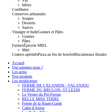
Vin
bières
Confitures
Conserves artisanales
Soupes
Desserts
Sauces
Vinaigre et huile
Graines et Pâtes
Graines
Pâtes
Farines
Épicerie
MIEL
Miel
Crakers apéritifs
Pizza au feu de bois
Sel
Biscuits
eaux florales
Accueil
Qui sommes nous ?
Les actus
Nos produits
Les producteurs
FERME DE L'ELANION - VALANJOU
FERME DU BRULON- ST LEZIN
Le Verger du Pré-Ferron
BELLE MISS TERRE
Ferme de la Haute-Garde
Cabri d'Anjou