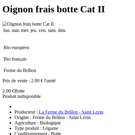
Oignon frais botte Cat II
lun.
mar.
mer.
jeu.
ven.
sam.
dim.
Bio européen
Bio français
Ferme du Brûlon
Prix de vente :
2.00 € l'unité
2.00 €
Botte
Produit indisponible
Producteur :
La Ferme du Brûlon - Saint Lezin
Origine : Ferme du Brûlon - Saint Lézin
Agriculture : Biologique
Type produit : Légume
Conditionnement : Botte