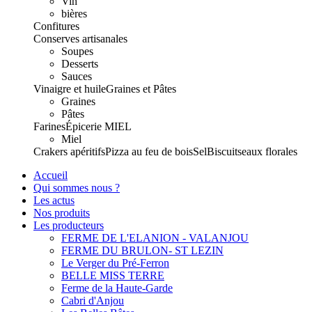
Vin
bières
Confitures
Conserves artisanales
Soupes
Desserts
Sauces
Vinaigre et huile
Graines et Pâtes
Graines
Pâtes
Farines
Épicerie
MIEL
Miel
Crakers apéritifs
Pizza au feu de bois
Sel
Biscuits
eaux florales
Accueil
Qui sommes nous ?
Les actus
Nos produits
Les producteurs
FERME DE L'ELANION - VALANJOU
FERME DU BRULON- ST LEZIN
Le Verger du Pré-Ferron
BELLE MISS TERRE
Ferme de la Haute-Garde
Cabri d'Anjou