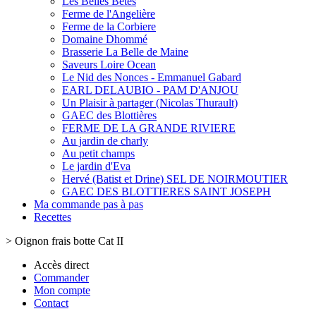
Les Belles Bêtes
Ferme de l'Angelière
Ferme de la Corbiere
Domaine Dhommé
Brasserie La Belle de Maine
Saveurs Loire Ocean
Le Nid des Nonces - Emmanuel Gabard
EARL DELAUBIO - PAM D'ANJOU
Un Plaisir à partager (Nicolas Thurault)
GAEC des Blottières
FERME DE LA GRANDE RIVIERE
Au jardin de charly
Au petit champs
Le jardin d'Eva
Hervé (Batist et Drine) SEL DE NOIRMOUTIER
GAEC DES BLOTTIERES SAINT JOSEPH
Ma commande pas à pas
Recettes
>
Oignon frais botte Cat II
Accès direct
Commander
Mon compte
Contact