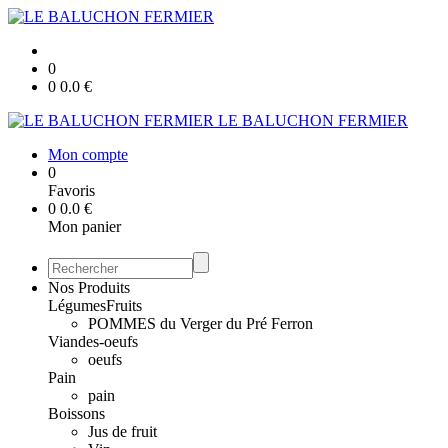
0
0
0.0
€
LE BALUCHON FERMIER
Mon compte
0
Favoris
0
0.0
€
Mon panier
Nos Produits
Légumes
Fruits
POMMES du Verger du Pré Ferron
Viandes-oeufs
oeufs
Pain
pain
Boissons
Jus de fruit