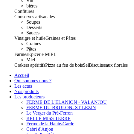
Vin
bières
Confitures
Conserves artisanales
Soupes
Desserts
Sauces
Vinaigre et huile
Graines et Pâtes
Graines
Pâtes
Farines
Épicerie
MIEL
Miel
Crakers apéritifs
Pizza au feu de bois
Sel
Biscuits
eaux florales
Accueil
Qui sommes nous ?
Les actus
Nos produits
Les producteurs
FERME DE L'ELANION - VALANJOU
FERME DU BRULON- ST LEZIN
Le Verger du Pré-Ferron
BELLE MISS TERRE
Ferme de la Haute-Garde
Cabri d'Anjou