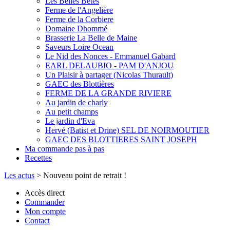
Les Belles Bêtes
Ferme de l'Angelière
Ferme de la Corbiere
Domaine Dhommé
Brasserie La Belle de Maine
Saveurs Loire Ocean
Le Nid des Nonces - Emmanuel Gabard
EARL DELAUBIO - PAM D'ANJOU
Un Plaisir à partager (Nicolas Thurault)
GAEC des Blottières
FERME DE LA GRANDE RIVIERE
Au jardin de charly
Au petit champs
Le jardin d'Eva
Hervé (Batist et Drine) SEL DE NOIRMOUTIER
GAEC DES BLOTTIERES SAINT JOSEPH
Ma commande pas à pas
Recettes
Les actus
>
Nouveau point de retrait !
Accès direct
Commander
Mon compte
Contact