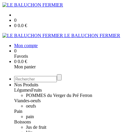
0
0
0.0
€
LE BALUCHON FERMIER
Mon compte
0
Favoris
0
0.0
€
Mon panier
Nos Produits
Légumes
Fruits
POMMES du Verger du Pré Ferron
Viandes-oeufs
oeufs
Pain
pain
Boissons
Jus de fruit