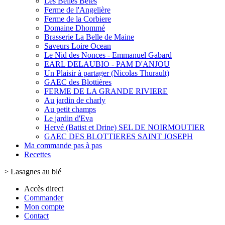
Les Belles Bêtes
Ferme de l'Angelière
Ferme de la Corbiere
Domaine Dhommé
Brasserie La Belle de Maine
Saveurs Loire Ocean
Le Nid des Nonces - Emmanuel Gabard
EARL DELAUBIO - PAM D'ANJOU
Un Plaisir à partager (Nicolas Thurault)
GAEC des Blottières
FERME DE LA GRANDE RIVIERE
Au jardin de charly
Au petit champs
Le jardin d'Eva
Hervé (Batist et Drine) SEL DE NOIRMOUTIER
GAEC DES BLOTTIERES SAINT JOSEPH
Ma commande pas à pas
Recettes
>
Lasagnes au blé
Accès direct
Commander
Mon compte
Contact