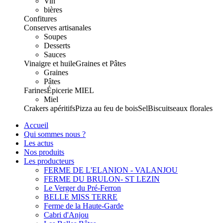
Vin
bières
Confitures
Conserves artisanales
Soupes
Desserts
Sauces
Vinaigre et huile
Graines et Pâtes
Graines
Pâtes
Farines
Épicerie
MIEL
Miel
Crakers apéritifs
Pizza au feu de bois
Sel
Biscuits
eaux florales
Accueil
Qui sommes nous ?
Les actus
Nos produits
Les producteurs
FERME DE L'ELANION - VALANJOU
FERME DU BRULON- ST LEZIN
Le Verger du Pré-Ferron
BELLE MISS TERRE
Ferme de la Haute-Garde
Cabri d'Anjou