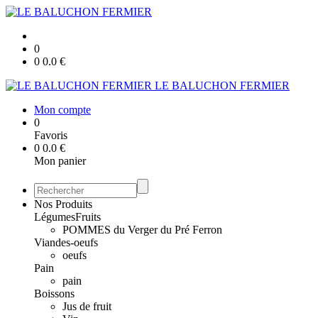
0
0
0.0
€
LE BALUCHON FERMIER
Mon compte
0
Favoris
0
0.0
€
Mon panier
Nos Produits
Légumes
Fruits
POMMES du Verger du Pré Ferron
Viandes-oeufs
oeufs
Pain
pain
Boissons
Jus de fruit