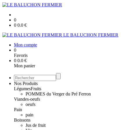
0
0
0.0
€
LE BALUCHON FERMIER
Mon compte
0
Favoris
0
0.0
€
Mon panier
Nos Produits
Légumes
Fruits
POMMES du Verger du Pré Ferron
Viandes-oeufs
oeufs
Pain
pain
Boissons
Jus de fruit