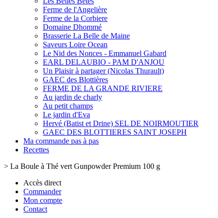
Les Belles Bêtes
Ferme de l'Angelière
Ferme de la Corbiere
Domaine Dhommé
Brasserie La Belle de Maine
Saveurs Loire Ocean
Le Nid des Nonces - Emmanuel Gabard
EARL DELAUBIO - PAM D'ANJOU
Un Plaisir à partager (Nicolas Thurault)
GAEC des Blottières
FERME DE LA GRANDE RIVIERE
Au jardin de charly
Au petit champs
Le jardin d'Eva
Hervé (Batist et Drine) SEL DE NOIRMOUTIER
GAEC DES BLOTTIERES SAINT JOSEPH
Ma commande pas à pas
Recettes
>
La Boule à Thé vert Gunpowder Premium 100 g
Accès direct
Commander
Mon compte
Contact