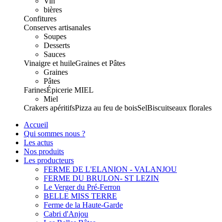
Vin
bières
Confitures
Conserves artisanales
Soupes
Desserts
Sauces
Vinaigre et huile
Graines et Pâtes
Graines
Pâtes
Farines
Épicerie
MIEL
Miel
Crakers apéritifs
Pizza au feu de bois
Sel
Biscuits
eaux florales
Accueil
Qui sommes nous ?
Les actus
Nos produits
Les producteurs
FERME DE L'ELANION - VALANJOU
FERME DU BRULON- ST LEZIN
Le Verger du Pré-Ferron
BELLE MISS TERRE
Ferme de la Haute-Garde
Cabri d'Anjou