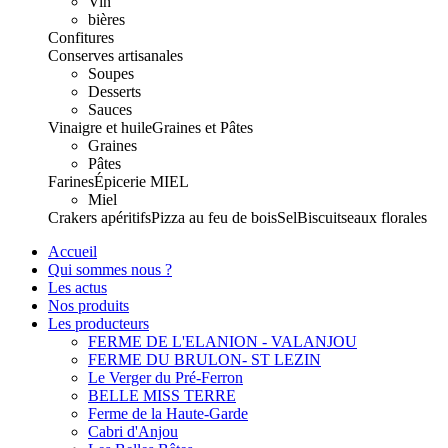
Vin
bières
Confitures
Conserves artisanales
Soupes
Desserts
Sauces
Vinaigre et huile
Graines et Pâtes
Graines
Pâtes
Farines
Épicerie
MIEL
Miel
Crakers apéritifs
Pizza au feu de bois
Sel
Biscuits
eaux florales
Accueil
Qui sommes nous ?
Les actus
Nos produits
Les producteurs
FERME DE L'ELANION - VALANJOU
FERME DU BRULON- ST LEZIN
Le Verger du Pré-Ferron
BELLE MISS TERRE
Ferme de la Haute-Garde
Cabri d'Anjou