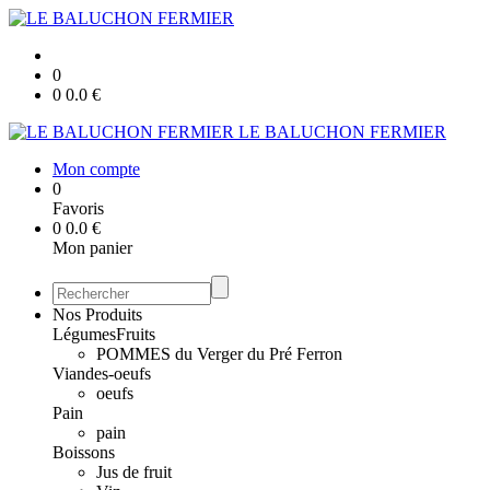
0
0
0.0
€
LE BALUCHON FERMIER
Mon compte
0
Favoris
0
0.0
€
Mon panier
Nos Produits
Légumes
Fruits
POMMES du Verger du Pré Ferron
Viandes-oeufs
oeufs
Pain
pain
Boissons
Jus de fruit