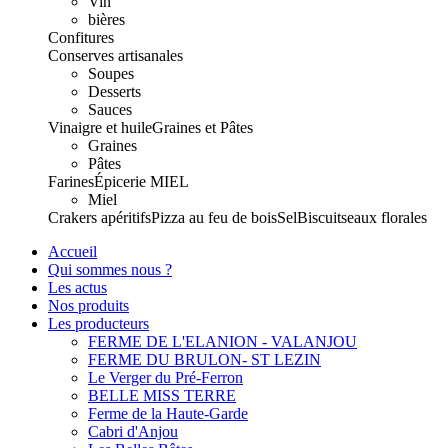
Vin
bières
Confitures
Conserves artisanales
Soupes
Desserts
Sauces
Vinaigre et huile
Graines et Pâtes
Graines
Pâtes
Farines
Épicerie
MIEL
Miel
Crakers apéritifs
Pizza au feu de bois
Sel
Biscuits
eaux florales
Accueil
Qui sommes nous ?
Les actus
Nos produits
Les producteurs
FERME DE L'ELANION - VALANJOU
FERME DU BRULON- ST LEZIN
Le Verger du Pré-Ferron
BELLE MISS TERRE
Ferme de la Haute-Garde
Cabri d'Anjou