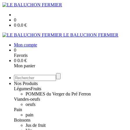
0
0
0.0
€
LE BALUCHON FERMIER
Mon compte
0
Favoris
0
0.0
€
Mon panier
Nos Produits
Légumes
Fruits
POMMES du Verger du Pré Ferron
Viandes-oeufs
oeufs
Pain
pain
Boissons
Jus de fruit