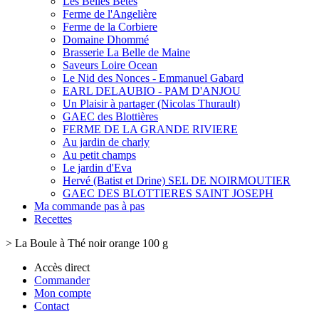
Les Belles Bêtes
Ferme de l'Angelière
Ferme de la Corbiere
Domaine Dhommé
Brasserie La Belle de Maine
Saveurs Loire Ocean
Le Nid des Nonces - Emmanuel Gabard
EARL DELAUBIO - PAM D'ANJOU
Un Plaisir à partager (Nicolas Thurault)
GAEC des Blottières
FERME DE LA GRANDE RIVIERE
Au jardin de charly
Au petit champs
Le jardin d'Eva
Hervé (Batist et Drine) SEL DE NOIRMOUTIER
GAEC DES BLOTTIERES SAINT JOSEPH
Ma commande pas à pas
Recettes
>
La Boule à Thé noir orange 100 g
Accès direct
Commander
Mon compte
Contact