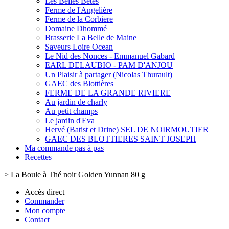
Les Belles Bêtes
Ferme de l'Angelière
Ferme de la Corbiere
Domaine Dhommé
Brasserie La Belle de Maine
Saveurs Loire Ocean
Le Nid des Nonces - Emmanuel Gabard
EARL DELAUBIO - PAM D'ANJOU
Un Plaisir à partager (Nicolas Thurault)
GAEC des Blottières
FERME DE LA GRANDE RIVIERE
Au jardin de charly
Au petit champs
Le jardin d'Eva
Hervé (Batist et Drine) SEL DE NOIRMOUTIER
GAEC DES BLOTTIERES SAINT JOSEPH
Ma commande pas à pas
Recettes
>
La Boule à Thé noir Golden Yunnan 80 g
Accès direct
Commander
Mon compte
Contact