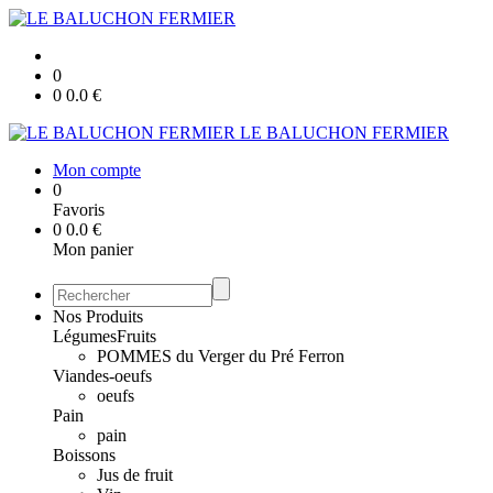
0
0
0.0
€
LE BALUCHON FERMIER
Mon compte
0
Favoris
0
0.0
€
Mon panier
Nos Produits
Légumes
Fruits
POMMES du Verger du Pré Ferron
Viandes-oeufs
oeufs
Pain
pain
Boissons
Jus de fruit