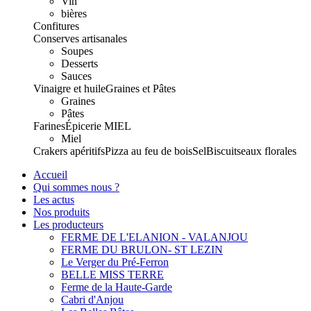
Vin
bières
Confitures
Conserves artisanales
Soupes
Desserts
Sauces
Vinaigre et huile
Graines et Pâtes
Graines
Pâtes
Farines
Épicerie
MIEL
Miel
Crakers apéritifs
Pizza au feu de bois
Sel
Biscuits
eaux florales
Accueil
Qui sommes nous ?
Les actus
Nos produits
Les producteurs
FERME DE L'ELANION - VALANJOU
FERME DU BRULON- ST LEZIN
Le Verger du Pré-Ferron
BELLE MISS TERRE
Ferme de la Haute-Garde
Cabri d'Anjou