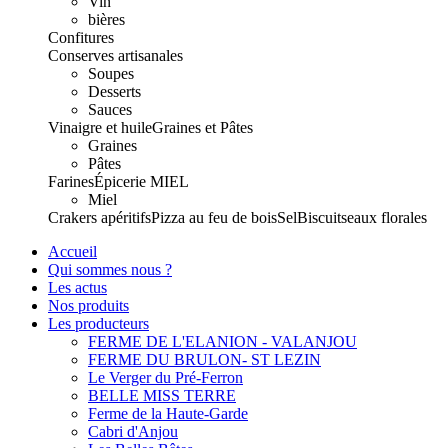
Vin
bières
Confitures
Conserves artisanales
Soupes
Desserts
Sauces
Vinaigre et huile
Graines et Pâtes
Graines
Pâtes
Farines
Épicerie
MIEL
Miel
Crakers apéritifs
Pizza au feu de bois
Sel
Biscuits
eaux florales
Accueil
Qui sommes nous ?
Les actus
Nos produits
Les producteurs
FERME DE L'ELANION - VALANJOU
FERME DU BRULON- ST LEZIN
Le Verger du Pré-Ferron
BELLE MISS TERRE
Ferme de la Haute-Garde
Cabri d'Anjou