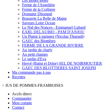
Les Belles Bêtes
Ferme de l'Angelière
Ferme de la Corbiere
Domaine Dhommé
Brasserie La Belle de Maine
Saveurs Loire Ocean
Le Nid des Nonces - Emmanuel Gabard
EARL DELAUBIO - PAM D'ANJOU
Un Plaisir à partager (Nicolas Thurault)
GAEC des Blottières
FERME DE LA GRANDE RIVIERE
Au jardin de charly
Au petit champs
Le jardin d'Eva
Hervé (Batist et Drine) SEL DE NOIRMOUTIER
GAEC DES BLOTTIERES SAINT JOSEPH
Ma commande pas à pas
Recettes
>
JUS DE POMMES-FRAMBOISES
Accès direct
Commander
Mon compte
Contact