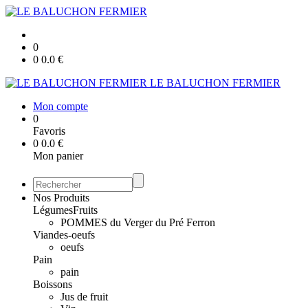
0
0
0.0
€
LE BALUCHON FERMIER
Mon compte
0
Favoris
0
0.0
€
Mon panier
Nos Produits
Légumes
Fruits
POMMES du Verger du Pré Ferron
Viandes-oeufs
oeufs
Pain
pain
Boissons
Jus de fruit