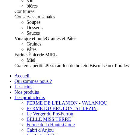
Vin
bières
Confitures
Conserves artisanales
Soupes
Desserts
Sauces
Vinaigre et huile
Graines et Pâtes
Graines
Pâtes
Farines
Épicerie
MIEL
Miel
Crakers apéritifs
Pizza au feu de bois
Sel
Biscuits
eaux florales
Accueil
Qui sommes nous ?
Les actus
Nos produits
Les producteurs
FERME DE L'ELANION - VALANJOU
FERME DU BRULON- ST LEZIN
Le Verger du Pré-Ferron
BELLE MISS TERRE
Ferme de la Haute-Garde
Cabri d'Anjou