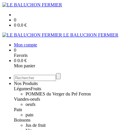
0
0
0.0
€
LE BALUCHON FERMIER
Mon compte
0
Favoris
0
0.0
€
Mon panier
Nos Produits
Légumes
Fruits
POMMES du Verger du Pré Ferron
Viandes-oeufs
oeufs
Pain
pain
Boissons
Jus de fruit