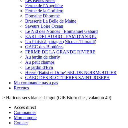
Les Belles Bêtes
Ferme de l'Angelière
Ferme de la Corbiere
Domaine Dhommé
Brasserie La Belle de Maine
Saveurs Loire Ocean
Le Nid des Nonces - Emmanuel Gabard
EARL DELAUBIO - PAM D'ANJOU
Un Plaisir à partager (Nicolas Thurault)
GAEC des Blottières
FERME DE LA GRANDE RIVIERE
Au jardin de charly
Au petit champs
Le jardin d'Eva
Hervé (Batist et Drine) SEL DE NOIRMOUTIER
GAEC DES BLOTTIERES SAINT JOSEPH
Ma commande pas à pas
Recettes
>
Haricots secs blancs Lingot (GIE Biofreches, valanjou 49)
Accès direct
Commander
Mon compte
Contact