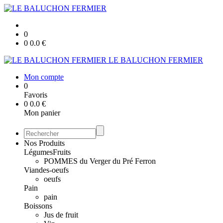
0
0
0.0
€
LE BALUCHON FERMIER
Mon compte
0
Favoris
0
0.0
€
Mon panier
Nos Produits
Légumes
Fruits
POMMES du Verger du Pré Ferron
Viandes-oeufs
oeufs
Pain
pain
Boissons
Jus de fruit