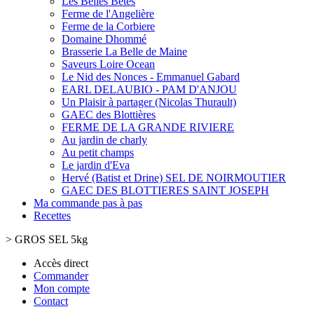
Les Belles Bêtes
Ferme de l'Angelière
Ferme de la Corbiere
Domaine Dhommé
Brasserie La Belle de Maine
Saveurs Loire Ocean
Le Nid des Nonces - Emmanuel Gabard
EARL DELAUBIO - PAM D'ANJOU
Un Plaisir à partager (Nicolas Thurault)
GAEC des Blottières
FERME DE LA GRANDE RIVIERE
Au jardin de charly
Au petit champs
Le jardin d'Eva
Hervé (Batist et Drine) SEL DE NOIRMOUTIER
GAEC DES BLOTTIERES SAINT JOSEPH
Ma commande pas à pas
Recettes
>
GROS SEL 5kg
Accès direct
Commander
Mon compte
Contact