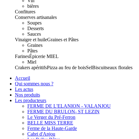
Vin
bières
Confitures
Conserves artisanales
Soupes
Desserts
Sauces
Vinaigre et huile
Graines et Pâtes
Graines
Pâtes
Farines
Épicerie
MIEL
Miel
Crakers apéritifs
Pizza au feu de bois
Sel
Biscuits
eaux florales
Accueil
Qui sommes nous ?
Les actus
Nos produits
Les producteurs
FERME DE L'ELANION - VALANJOU
FERME DU BRULON- ST LEZIN
Le Verger du Pré-Ferron
BELLE MISS TERRE
Ferme de la Haute-Garde
Cabri d'Anjou