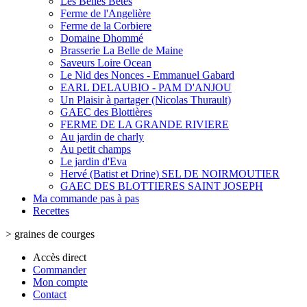
Les Belles Bêtes
Ferme de l'Angelière
Ferme de la Corbiere
Domaine Dhommé
Brasserie La Belle de Maine
Saveurs Loire Ocean
Le Nid des Nonces - Emmanuel Gabard
EARL DELAUBIO - PAM D'ANJOU
Un Plaisir à partager (Nicolas Thurault)
GAEC des Blottières
FERME DE LA GRANDE RIVIERE
Au jardin de charly
Au petit champs
Le jardin d'Eva
Hervé (Batist et Drine) SEL DE NOIRMOUTIER
GAEC DES BLOTTIERES SAINT JOSEPH
Ma commande pas à pas
Recettes
>
graines de courges
Accès direct
Commander
Mon compte
Contact