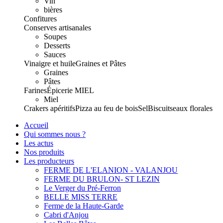
Vin
bières
Confitures
Conserves artisanales
Soupes
Desserts
Sauces
Vinaigre et huile
Graines et Pâtes
Graines
Pâtes
Farines
Épicerie
MIEL
Miel
Crakers apéritifs
Pizza au feu de bois
Sel
Biscuits
eaux florales
Accueil
Qui sommes nous ?
Les actus
Nos produits
Les producteurs
FERME DE L'ELANION - VALANJOU
FERME DU BRULON- ST LEZIN
Le Verger du Pré-Ferron
BELLE MISS TERRE
Ferme de la Haute-Garde
Cabri d'Anjou