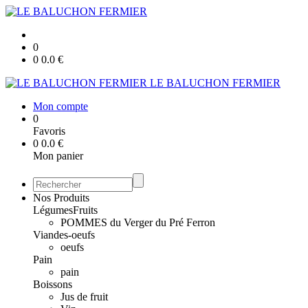
0
0
0.0
€
LE BALUCHON FERMIER
Mon compte
0
Favoris
0
0.0
€
Mon panier
Nos Produits
Légumes
Fruits
POMMES du Verger du Pré Ferron
Viandes-oeufs
oeufs
Pain
pain
Boissons
Jus de fruit