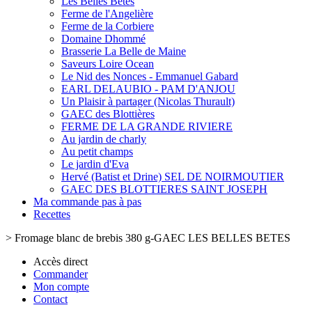
Les Belles Bêtes
Ferme de l'Angelière
Ferme de la Corbiere
Domaine Dhommé
Brasserie La Belle de Maine
Saveurs Loire Ocean
Le Nid des Nonces - Emmanuel Gabard
EARL DELAUBIO - PAM D'ANJOU
Un Plaisir à partager (Nicolas Thurault)
GAEC des Blottières
FERME DE LA GRANDE RIVIERE
Au jardin de charly
Au petit champs
Le jardin d'Eva
Hervé (Batist et Drine) SEL DE NOIRMOUTIER
GAEC DES BLOTTIERES SAINT JOSEPH
Ma commande pas à pas
Recettes
>
Fromage blanc de brebis 380 g-GAEC LES BELLES BETES
Accès direct
Commander
Mon compte
Contact