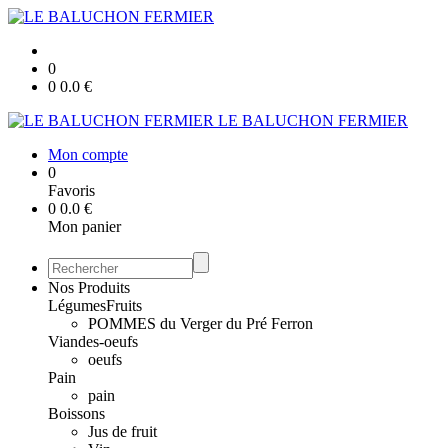
0
0
0.0
€
LE BALUCHON FERMIER
Mon compte
0
Favoris
0
0.0
€
Mon panier
Nos Produits
Légumes
Fruits
POMMES du Verger du Pré Ferron
Viandes-oeufs
oeufs
Pain
pain
Boissons
Jus de fruit