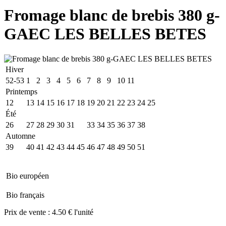
Fromage blanc de brebis 380 g-
GAEC LES BELLES BETES
Hiver
52-53
1
2
3
4
5
6
7
8
9
10
11
Printemps
12
13
14
15
16
17
18
19
20
21
22
23
24
25
Été
26
27
28
29
30
31
32
33
34
35
36
37
38
Automne
39
40
41
42
43
44
45
46
47
48
49
50
51
Bio européen
Bio français
Prix de vente :
4.50 € l'unité