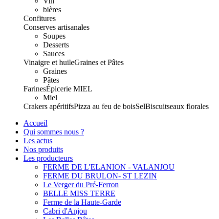
Vin
bières
Confitures
Conserves artisanales
Soupes
Desserts
Sauces
Vinaigre et huile
Graines et Pâtes
Graines
Pâtes
Farines
Épicerie
MIEL
Miel
Crakers apéritifs
Pizza au feu de bois
Sel
Biscuits
eaux florales
Accueil
Qui sommes nous ?
Les actus
Nos produits
Les producteurs
FERME DE L'ELANION - VALANJOU
FERME DU BRULON- ST LEZIN
Le Verger du Pré-Ferron
BELLE MISS TERRE
Ferme de la Haute-Garde
Cabri d'Anjou