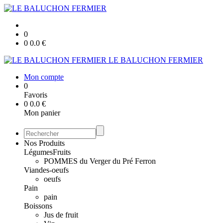
0
0
0.0
€
LE BALUCHON FERMIER
Mon compte
0
Favoris
0
0.0
€
Mon panier
Nos Produits
Légumes
Fruits
POMMES du Verger du Pré Ferron
Viandes-oeufs
oeufs
Pain
pain
Boissons
Jus de fruit