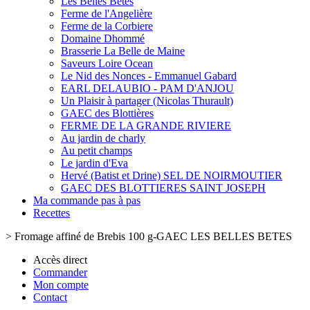
Les Belles Bêtes
Ferme de l'Angelière
Ferme de la Corbiere
Domaine Dhommé
Brasserie La Belle de Maine
Saveurs Loire Ocean
Le Nid des Nonces - Emmanuel Gabard
EARL DELAUBIO - PAM D'ANJOU
Un Plaisir à partager (Nicolas Thurault)
GAEC des Blottières
FERME DE LA GRANDE RIVIERE
Au jardin de charly
Au petit champs
Le jardin d'Eva
Hervé (Batist et Drine) SEL DE NOIRMOUTIER
GAEC DES BLOTTIERES SAINT JOSEPH
Ma commande pas à pas
Recettes
>
Fromage affiné de Brebis 100 g-GAEC LES BELLES BETES
Accès direct
Commander
Mon compte
Contact