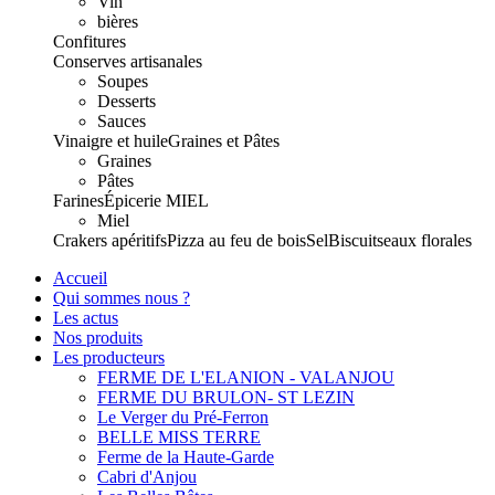
Vin
bières
Confitures
Conserves artisanales
Soupes
Desserts
Sauces
Vinaigre et huile
Graines et Pâtes
Graines
Pâtes
Farines
Épicerie
MIEL
Miel
Crakers apéritifs
Pizza au feu de bois
Sel
Biscuits
eaux florales
Accueil
Qui sommes nous ?
Les actus
Nos produits
Les producteurs
FERME DE L'ELANION - VALANJOU
FERME DU BRULON- ST LEZIN
Le Verger du Pré-Ferron
BELLE MISS TERRE
Ferme de la Haute-Garde
Cabri d'Anjou