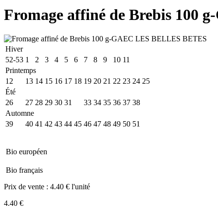
Fromage affiné de Brebis 10
Hiver
52-53
1
2
3
4
5
6
7
8
9
10
11
Printemps
12
13
14
15
16
17
18
19
20
21
22
23
24
25
Été
26
27
28
29
30
31
32
33
34
35
36
37
38
Automne
39
40
41
42
43
44
45
46
47
48
49
50
51
Bio européen
Bio français
Prix de vente :
4.40 € l'unité
4.40 €