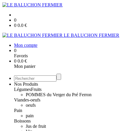
0
0
0.0
€
LE BALUCHON FERMIER
Mon compte
0
Favoris
0
0.0
€
Mon panier
Nos Produits
Légumes
Fruits
POMMES du Verger du Pré Ferron
Viandes-oeufs
oeufs
Pain
pain
Boissons
Jus de fruit