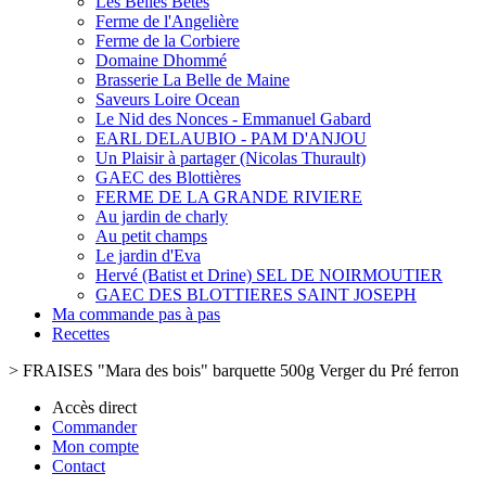
Les Belles Bêtes
Ferme de l'Angelière
Ferme de la Corbiere
Domaine Dhommé
Brasserie La Belle de Maine
Saveurs Loire Ocean
Le Nid des Nonces - Emmanuel Gabard
EARL DELAUBIO - PAM D'ANJOU
Un Plaisir à partager (Nicolas Thurault)
GAEC des Blottières
FERME DE LA GRANDE RIVIERE
Au jardin de charly
Au petit champs
Le jardin d'Eva
Hervé (Batist et Drine) SEL DE NOIRMOUTIER
GAEC DES BLOTTIERES SAINT JOSEPH
Ma commande pas à pas
Recettes
>
FRAISES "Mara des bois" barquette 500g Verger du Pré ferron
Accès direct
Commander
Mon compte
Contact