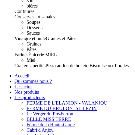
Vin
bières
Confitures
Conserves artisanales
Soupes
Desserts
Sauces
Vinaigre et huile
Graines et Pâtes
Graines
Pâtes
Farines
Épicerie
MIEL
Miel
Crakers apéritifs
Pizza au feu de bois
Sel
Biscuits
eaux florales
Accueil
Qui sommes nous ?
Les actus
Nos produits
Les producteurs
FERME DE L'ELANION - VALANJOU
FERME DU BRULON- ST LEZIN
Le Verger du Pré-Ferron
BELLE MISS TERRE
Ferme de la Haute-Garde
Cabri d'Anjou