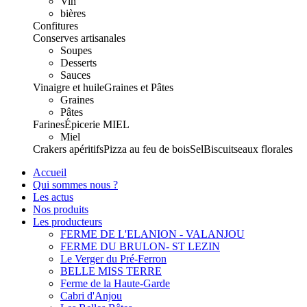
Vin
bières
Confitures
Conserves artisanales
Soupes
Desserts
Sauces
Vinaigre et huile
Graines et Pâtes
Graines
Pâtes
Farines
Épicerie
MIEL
Miel
Crakers apéritifs
Pizza au feu de bois
Sel
Biscuits
eaux florales
Accueil
Qui sommes nous ?
Les actus
Nos produits
Les producteurs
FERME DE L'ELANION - VALANJOU
FERME DU BRULON- ST LEZIN
Le Verger du Pré-Ferron
BELLE MISS TERRE
Ferme de la Haute-Garde
Cabri d'Anjou