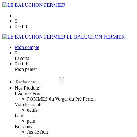
0
0
0.0
€
LE BALUCHON FERMIER
Mon compte
0
Favoris
0
0.0
€
Mon panier
Nos Produits
Légumes
Fruits
POMMES du Verger du Pré Ferron
Viandes-oeufs
oeufs
Pain
pain
Boissons
Jus de fruit