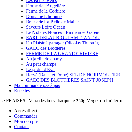
Les Belles Bêtes
Ferme de l'Angelière
Ferme de la Corbiere
Domaine Dhommé
Brasserie La Belle de Maine
Saveurs Loire Ocean
Le Nid des Nonces - Emmanuel Gabard
EARL DELAUBIO - PAM D'ANJOU
Un Plaisir à partager (Nicolas Thurault)
GAEC des Blottières
FERME DE LA GRANDE RIVIERE
Au jardin de charly
Au petit champs
Le jardin d'Eva
Hervé (Batist et Drine) SEL DE NOIRMOUTIER
GAEC DES BLOTTIERES SAINT JOSEPH
Ma commande pas à pas
Recettes
>
FRAISES "Mara des bois" barquette 250g Verger du Pré ferron
Accès direct
Commander
Mon compte
Contact