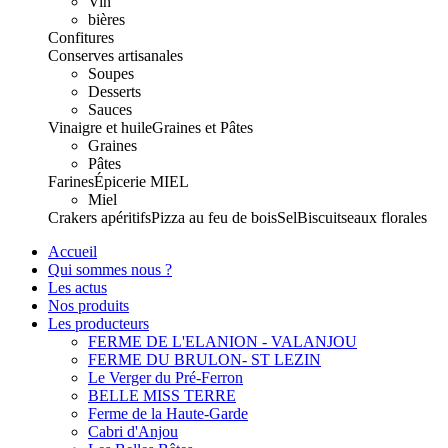
Vin
bières
Confitures
Conserves artisanales
Soupes
Desserts
Sauces
Vinaigre et huile
Graines et Pâtes
Graines
Pâtes
Farines
Épicerie
MIEL
Miel
Crakers apéritifs
Pizza au feu de bois
Sel
Biscuits
eaux florales
Accueil
Qui sommes nous ?
Les actus
Nos produits
Les producteurs
FERME DE L'ELANION - VALANJOU
FERME DU BRULON- ST LEZIN
Le Verger du Pré-Ferron
BELLE MISS TERRE
Ferme de la Haute-Garde
Cabri d'Anjou