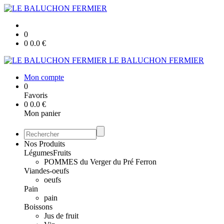
0
0
0.0
€
LE BALUCHON FERMIER
Mon compte
0
Favoris
0
0.0
€
Mon panier
Nos Produits
Légumes
Fruits
POMMES du Verger du Pré Ferron
Viandes-oeufs
oeufs
Pain
pain
Boissons
Jus de fruit