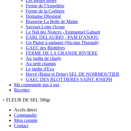
Les Belles Bêtes
Ferme de l'Angelière
Ferme de la Corbiere
Domaine Dhommé
Brasserie La Belle de Maine
Saveurs Loire Ocean
Le Nid des Nonces - Emmanuel Gabard
EARL DELAUBIO - PAM D'ANJOU
Un Plaisir à partager (Nicolas Thurault)
GAEC des Blottières
FERME DE LA GRANDE RIVIERE
Au jardin de charly
Au petit champs
Le jardin d'Eva
Hervé (Batist et Drine) SEL DE NOIRMOUTIER
GAEC DES BLOTTIERES SAINT JOSEPH
Ma commande pas à pas
Recettes
>
FLEUR DE SEL 500gr
Accès direct
Commander
Mon compte
Contact