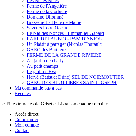
Les Belles Bêtes
Ferme de l'Angelière
Ferme de la Corbiere
Domaine Dhommé
Brasserie La Belle de Maine
Saveurs Loire Ocean
Le Nid des Nonces - Emmanuel Gabard
EARL DELAUBIO - PAM D'ANJOU
Un Plaisir à partager (Nicolas Thurault)
GAEC des Blottières
FERME DE LA GRANDE RIVIERE
Au jardin de charly
Au petit champs
Le jardin d'Eva
Hervé (Batist et Drine) SEL DE NOIRMOUTIER
GAEC DES BLOTTIERES SAINT JOSEPH
Ma commande pas à pas
Recettes
>
Fines tranches de Grisette, Livraison chaque semaine
Accès direct
Commander
Mon compte
Contact