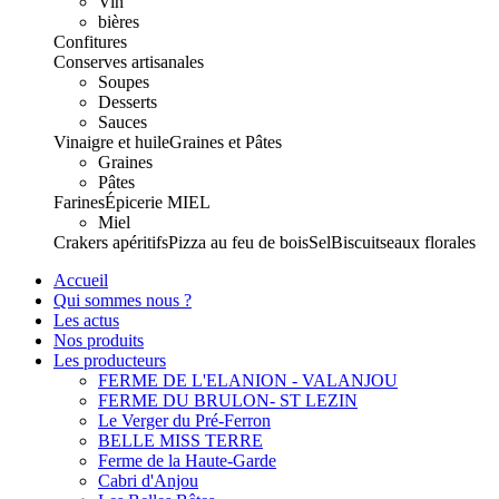
Vin
bières
Confitures
Conserves artisanales
Soupes
Desserts
Sauces
Vinaigre et huile
Graines et Pâtes
Graines
Pâtes
Farines
Épicerie
MIEL
Miel
Crakers apéritifs
Pizza au feu de bois
Sel
Biscuits
eaux florales
Accueil
Qui sommes nous ?
Les actus
Nos produits
Les producteurs
FERME DE L'ELANION - VALANJOU
FERME DU BRULON- ST LEZIN
Le Verger du Pré-Ferron
BELLE MISS TERRE
Ferme de la Haute-Garde
Cabri d'Anjou