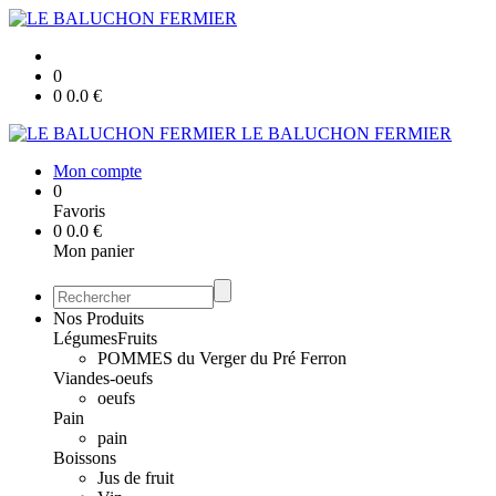
0
0
0.0
€
LE BALUCHON FERMIER
Mon compte
0
Favoris
0
0.0
€
Mon panier
Nos Produits
Légumes
Fruits
POMMES du Verger du Pré Ferron
Viandes-oeufs
oeufs
Pain
pain
Boissons
Jus de fruit