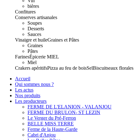
Vin
bières
Confitures
Conserves artisanales
Soupes
Desserts
Sauces
Vinaigre et huile
Graines et Pâtes
Graines
Pâtes
Farines
Épicerie
MIEL
Miel
Crakers apéritifs
Pizza au feu de bois
Sel
Biscuits
eaux florales
Accueil
Qui sommes nous ?
Les actus
Nos produits
Les producteurs
FERME DE L'ELANION - VALANJOU
FERME DU BRULON- ST LEZIN
Le Verger du Pré-Ferron
BELLE MISS TERRE
Ferme de la Haute-Garde
Cabri d'Anjou