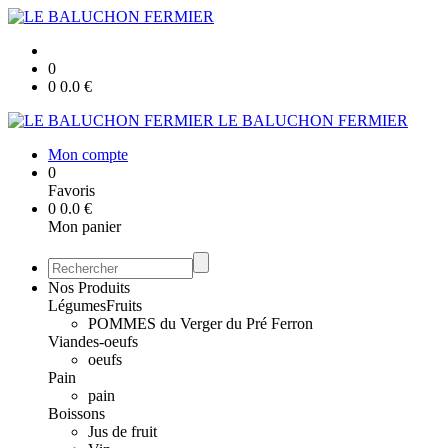
0
0
0.0
€
LE BALUCHON FERMIER
Mon compte
0
Favoris
0
0.0
€
Mon panier
Nos Produits
Légumes
Fruits
POMMES du Verger du Pré Ferron
Viandes-oeufs
oeufs
Pain
pain
Boissons
Jus de fruit