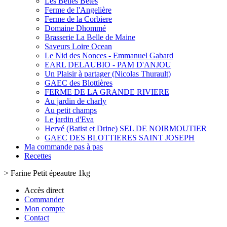
Les Belles Bêtes
Ferme de l'Angelière
Ferme de la Corbiere
Domaine Dhommé
Brasserie La Belle de Maine
Saveurs Loire Ocean
Le Nid des Nonces - Emmanuel Gabard
EARL DELAUBIO - PAM D'ANJOU
Un Plaisir à partager (Nicolas Thurault)
GAEC des Blottières
FERME DE LA GRANDE RIVIERE
Au jardin de charly
Au petit champs
Le jardin d'Eva
Hervé (Batist et Drine) SEL DE NOIRMOUTIER
GAEC DES BLOTTIERES SAINT JOSEPH
Ma commande pas à pas
Recettes
>
Farine Petit épeautre 1kg
Accès direct
Commander
Mon compte
Contact