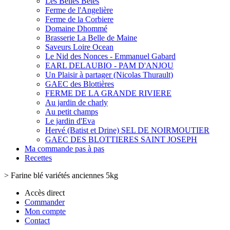
Les Belles Bêtes
Ferme de l'Angelière
Ferme de la Corbiere
Domaine Dhommé
Brasserie La Belle de Maine
Saveurs Loire Ocean
Le Nid des Nonces - Emmanuel Gabard
EARL DELAUBIO - PAM D'ANJOU
Un Plaisir à partager (Nicolas Thurault)
GAEC des Blottières
FERME DE LA GRANDE RIVIERE
Au jardin de charly
Au petit champs
Le jardin d'Eva
Hervé (Batist et Drine) SEL DE NOIRMOUTIER
GAEC DES BLOTTIERES SAINT JOSEPH
Ma commande pas à pas
Recettes
>
Farine blé variétés anciennes 5kg
Accès direct
Commander
Mon compte
Contact