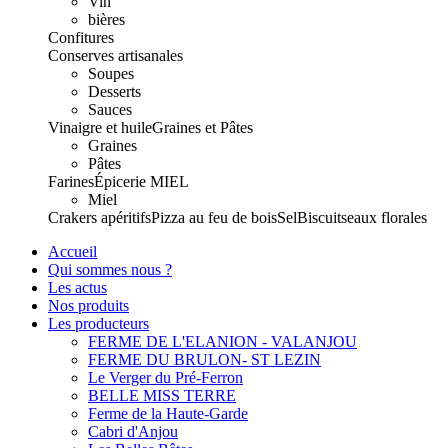
Vin
bières
Confitures
Conserves artisanales
Soupes
Desserts
Sauces
Vinaigre et huile
Graines et Pâtes
Graines
Pâtes
Farines
Épicerie
MIEL
Miel
Crakers apéritifs
Pizza au feu de bois
Sel
Biscuits
eaux florales
Accueil
Qui sommes nous ?
Les actus
Nos produits
Les producteurs
FERME DE L'ELANION - VALANJOU
FERME DU BRULON- ST LEZIN
Le Verger du Pré-Ferron
BELLE MISS TERRE
Ferme de la Haute-Garde
Cabri d'Anjou