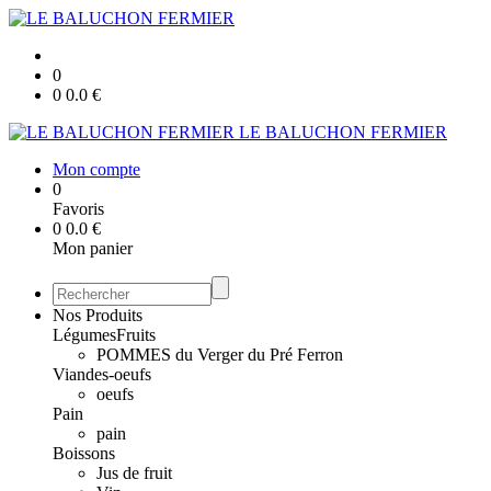
0
0
0.0
€
LE BALUCHON FERMIER
Mon compte
0
Favoris
0
0.0
€
Mon panier
Nos Produits
Légumes
Fruits
POMMES du Verger du Pré Ferron
Viandes-oeufs
oeufs
Pain
pain
Boissons
Jus de fruit