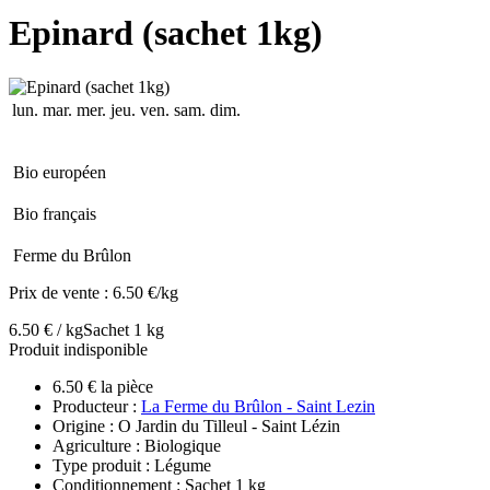
Epinard (sachet 1kg)
lun.
mar.
mer.
jeu.
ven.
sam.
dim.
Bio européen
Bio français
Ferme du Brûlon
Prix de vente :
6.50 €/kg
6.50 € / kg
Sachet 1 kg
Produit indisponible
6.50 € la pièce
Producteur :
La Ferme du Brûlon - Saint Lezin
Origine : O Jardin du Tilleul - Saint Lézin
Agriculture : Biologique
Type produit : Légume
Conditionnement : Sachet 1 kg