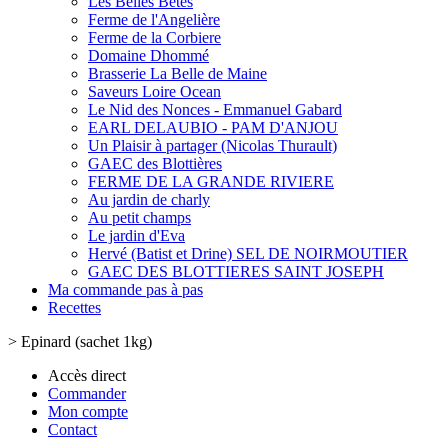
Les Belles Bêtes
Ferme de l'Angelière
Ferme de la Corbiere
Domaine Dhommé
Brasserie La Belle de Maine
Saveurs Loire Ocean
Le Nid des Nonces - Emmanuel Gabard
EARL DELAUBIO - PAM D'ANJOU
Un Plaisir à partager (Nicolas Thurault)
GAEC des Blottières
FERME DE LA GRANDE RIVIERE
Au jardin de charly
Au petit champs
Le jardin d'Eva
Hervé (Batist et Drine) SEL DE NOIRMOUTIER
GAEC DES BLOTTIERES SAINT JOSEPH
Ma commande pas à pas
Recettes
>
Epinard (sachet 1kg)
Accès direct
Commander
Mon compte
Contact