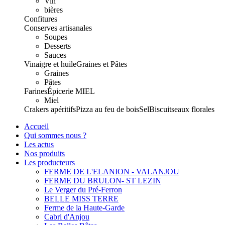
Vin
bières
Confitures
Conserves artisanales
Soupes
Desserts
Sauces
Vinaigre et huile
Graines et Pâtes
Graines
Pâtes
Farines
Épicerie
MIEL
Miel
Crakers apéritifs
Pizza au feu de bois
Sel
Biscuits
eaux florales
Accueil
Qui sommes nous ?
Les actus
Nos produits
Les producteurs
FERME DE L'ELANION - VALANJOU
FERME DU BRULON- ST LEZIN
Le Verger du Pré-Ferron
BELLE MISS TERRE
Ferme de la Haute-Garde
Cabri d'Anjou