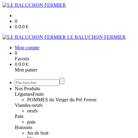
0
0
0.0
€
LE BALUCHON FERMIER
Mon compte
0
Favoris
0
0.0
€
Mon panier
Nos Produits
Légumes
Fruits
POMMES du Verger du Pré Ferron
Viandes-oeufs
oeufs
Pain
pain
Boissons
Jus de fruit